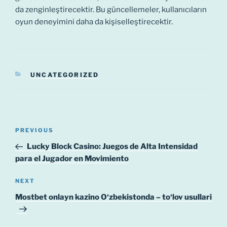
da zenginleştirecektir. Bu güncellemeler, kullanıcıların
oyun deneyimini daha da kişiselleştirecektir.
CATEGORIES
UNCATEGORIZED
Post
Previous
PREVIOUS
navigation
Post
Lucky Block Casino: Juegos de Alta Intensidad
para el Jugador en Movimiento
Next
NEXT
Post
Mostbet onlayn kazino O‘zbekistonda – to‘lov usullari