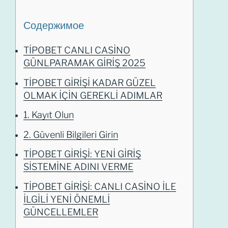
Содержимое
TİPOBET CANLI CASİNO
GÜNLPARAMAK GİRİŞ 2025
TİPOBET GİRİŞİ KADAR GÜZEL
OLMAK İÇİN GEREKLİ ADIMLAR
1. Kayıt Olun
2. Güvenli Bilgileri Girin
TİPOBET GİRİŞİ: YENİ GİRİŞ
SİSTEMİNE ADINI VERME
TİPOBET GİRİŞİ: CANLI CASİNO İLE
İLGİLİ YENİ ÖNEMLİ
GÜNCELLEMLER