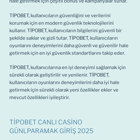
hale getirmek için çeşitli bonus ve kampanyalar sunar.
TİPOBET, kullanıcıların güvenliğini ve verilerini
korumak için en modern güvenlik teknolojilerini
kullanır. TİPOBET, kullanıcıların bilgilerini güvenli bir
şekilde saklar ve gizli tutar. TİPOBET, kullanıcıların
oyunlarını deneyimlerini daha güvenli ve güvenilir hale
getirmek için en iyi güvenlik standartlarını takip eder.
TİPOBET, kullanıcılarına en iyi deneyimi sağlamak için
sürekli olarak geliştirilir ve yenilenir. TİPOBET,
kullanıcıların oyunlarını deneyimlerini daha iyi hale
getirmek için sürekli olarak yeni özellikler ekler ve
mevcut özellikleri iyileştirir.
TİPOBET CANLI CASİNO
GÜNLPARAMAK GİRİŞ 2025