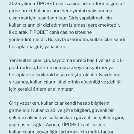
2025 yılında TİPOBET canlı casino hizmetlerinin güncel
giriş süreci, kullanıcıların deneyimini maksimuma
çıkarmak için tasarlanmıştır. Giriş yapabilmek için
kullanıcıların bir dizi adımları izlemesi gerekmektedir.
İlk olarak, TİPOBET canlı casino sitesine
yönlendirilmelidir. Bu sayfa üzerinden, kullanıcılar kendi
hesaplarına giriş yapabilirler.
Yeni kullanıcılar için, kaydolma süreci basit ve hızlıdır. E-
posta adresi, telefon numarası veya sosyal medya
hesapları kullanılarak hesap oluşturulabilir. Kaydolma
sırasında, kullanıcıların bilgilerinin güvenliği ve gizliliği
için gerekli önlemler alınmıştır.
Giriş yaparken, kullanıcılar kendi hesap bilgilerini
girmelidir. Kullanıcı adı ve şifre bilgileri, güvenli bir
şekilde saklanır ve kullanıcıların güvenli bir şekilde giriş
yapmasını sağlar. Ayrıca, TİPOBET canlı casino,
kullanıcıların güvenliğini artırmak için multi-factor