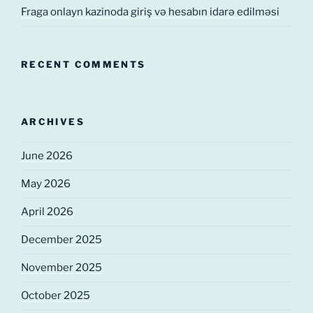
Fraga onlayn kazinoda giriş və hesabın idarə edilməsi
RECENT COMMENTS
ARCHIVES
June 2026
May 2026
April 2026
December 2025
November 2025
October 2025