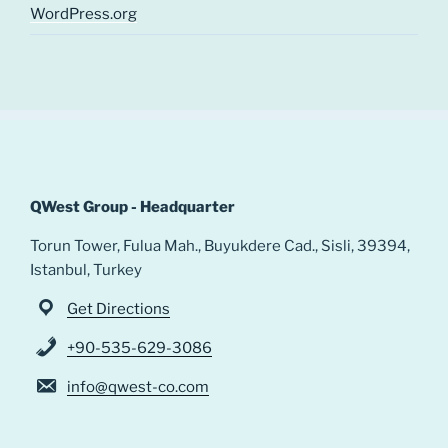
WordPress.org
QWest Group - Headquarter
Torun Tower, Fulua Mah., Buyukdere Cad., Sisli, 39394,
Istanbul, Turkey
Get Directions
+90-535-629-3086
info@qwest-co.com