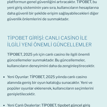
platformun genel güvenliğini artıracaktır. TİPOBET, bu
yeni giriş sisteminin yanı sıra, kullanıcıların hesaplarına
daha güvenli bir şekilde erişim sağlayabilecekleri diğer
güvenlik önlemlerini de sunmaktadır.
TİPOBET GİRİŞİ: CANLI CASİNO İLE
İLGİLİ YENİ ÖNEMLİ GÜNCELLEMLER
TİPOBET, 2025 yılı için canlı casino ile ilgili önemli
güncellemeler sunmaktadır. Bu güncellemeler,
kullanıcıların deneyimini daha da zenginleştirecektir.
Yeni Oyunlar: TİPOBET, 2025 yılında canlı casino
alanında geniş bir oyun kataloğu sunacaktır. Yeni ve
popüler oyunlar eklenerek, kullanıcıların seçimlerini
genişletilecektir.
Yeni Canlı Dealerlar: TİPOBET,
tipobet güncel giriş