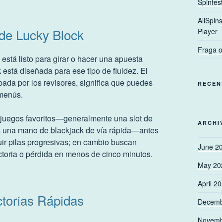
Spinfes
AllSpin
 de Lucky Block
Player
Fraga o
está listo para girar o hacer una apuesta
k está diseñada para ese tipo de fluidez. El
ada por los revisores, significa que puedes
RECEN
 menús.
 juegos favoritos—generalmente una slot de
ARCHI
ás una mano de blackjack de vía rápida—antes
uir pilas progresivas; en cambio buscan
June 2
ictoria o pérdida en menos de cinco minutos.
May 20
April 2
ctorias Rápidas
Decemb
Novemb