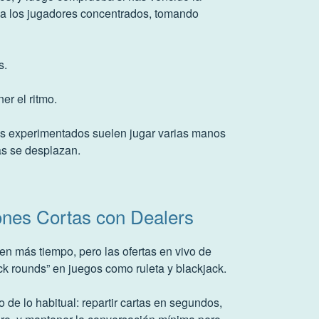
 a los jugadores concentrados, tomando
s.
r el ritmo.
s experimentados suelen jugar varias manos
as se desplazan.
iones Cortas con Dealers
en más tiempo, pero las ofertas en vivo de
ck rounds” en juegos como ruleta y blackjack.
de lo habitual: repartir cartas en segundos,