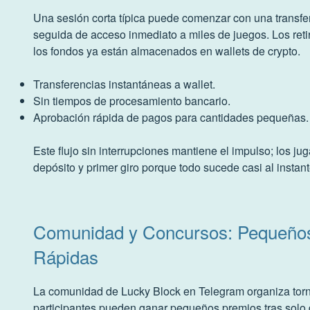
Una sesión corta típica puede comenzar con una transfe
seguida de acceso inmediato a miles de juegos. Los reti
los fondos ya están almacenados en wallets de crypto.
Transferencias instantáneas a wallet.
Sin tiempos de procesamiento bancario.
Aprobación rápida de pagos para cantidades pequeñas.
Este flujo sin interrupciones mantiene el impulso; los j
depósito y primer giro porque todo sucede casi al instant
Comunidad y Concursos: Pequeño
Rápidas
La comunidad de Lucky Block en Telegram organiza torne
participantes pueden ganar pequeños premios tras solo 