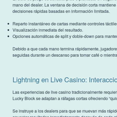
mano del dealer. La ventana de decisión corta mantiene
decisiones rápidas basadas en información limitada.
Reparto instantáneo de cartas mediante controles táctile
Visualización inmediata del resultado.
Opciones automáticas de split y doble-down para mantene
Debido a que cada mano termina rápidamente, jugadore
seguidas durante un descanso para tomar café o mientr
Lightning en Live Casino: Interacc
Las experiencias de live casino tradicionalmente requier
Lucky Block se adaptan a ráfagas cortas ofreciendo “qui
Se instruye a los dealers para que se muevan más rápido 