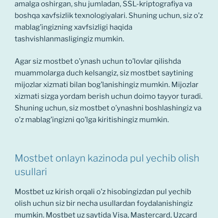
amalga oshirgan, shu jumladan, SSL-kriptografiya va
boshqa xavfsizlik texnologiyalari. Shuning uchun, siz o’z
mablag’ingizning xavfsizligi haqida
tashvishlanmasligingiz mumkin.
Agar siz mostbet o’ynash uchun to’lovlar qilishda
muammolarga duch kelsangiz, siz mostbet saytining
mijozlar xizmati bilan bog’lanishingiz mumkin. Mijozlar
xizmati sizga yordam berish uchun doimo tayyor turadi.
Shuning uchun, siz mostbet o’ynashni boshlashingiz va
o’z mablag’ingizni qo’lga kiritishingiz mumkin.
Mostbet onlayn kazinoda pul yechib olish
usullari
Mostbet uz kirish orqali o’z hisobingizdan pul yechib
olish uchun siz bir necha usullardan foydalanishingiz
mumkin. Mostbet uz saytida Visa, Mastercard, Uzcard