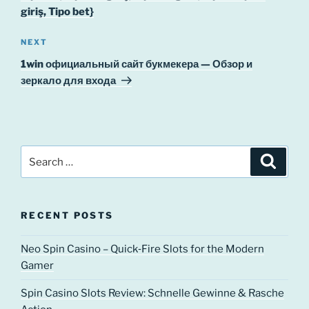
giriş, Tipo bet}
Next
NEXT
Post
1win официальный сайт букмекера — Обзор и
зеркало для входа
Search
Search
for:
RECENT POSTS
Neo Spin Casino – Quick‑Fire Slots for the Modern
Gamer
Spin Casino Slots Review: Schnelle Gewinne & Rasche