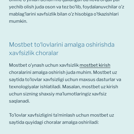
yechib olish juda oson va tez bo’lib, foydalanuvchilar o’z
mablag’larini xavfsizlik bilan o’z hisobiga o’tkazishlari
mumkin.
Mostbet to‘lovlarini amalga oshirishda
xavfsizlik choralar
Mostbet o’ynash uchun xavfsizlik
mostbet kirish
choralarini amalga oshirish juda muhim. Mostbet uz
saytida to’lovlar xavfsizligi uchun maxsus dasturlar va
texnologiyalar ishlatiladi. Masalan, mostbet uz kirish
uchun sizning shaxsiy ma’lumotlaringiz xavfsiz
saqlanadi.
To’lovlar xavfsizligini ta’minlash uchun mostbet uz
saytida quyidagi choralar amalga oshiriladi: