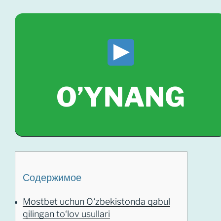
O’YNANG
Содержимое
Mostbet uchun O‘zbekistonda qabul
qilingan to‘lov usullari