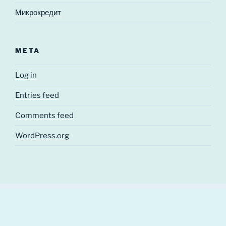
Микрокредит
META
Log in
Entries feed
Comments feed
WordPress.org