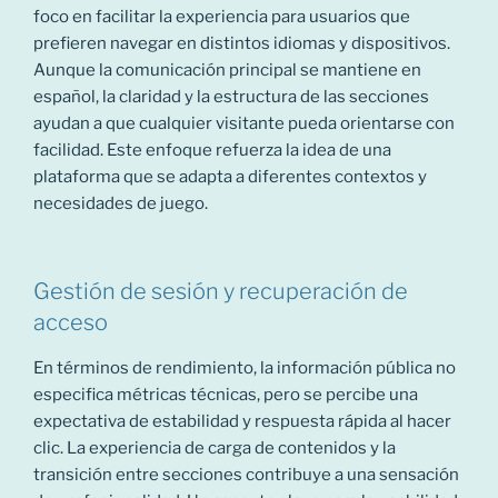
foco en facilitar la experiencia para usuarios que
prefieren navegar en distintos idiomas y dispositivos.
Aunque la comunicación principal se mantiene en
español, la claridad y la estructura de las secciones
ayudan a que cualquier visitante pueda orientarse con
facilidad. Este enfoque refuerza la idea de una
plataforma que se adapta a diferentes contextos y
necesidades de juego.
Gestión de sesión y recuperación de
acceso
En términos de rendimiento, la información pública no
especifica métricas técnicas, pero se percibe una
expectativa de estabilidad y respuesta rápida al hacer
clic. La experiencia de carga de contenidos y la
transición entre secciones contribuye a una sensación