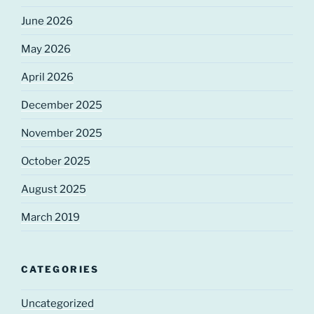
June 2026
May 2026
April 2026
December 2025
November 2025
October 2025
August 2025
March 2019
CATEGORIES
Uncategorized