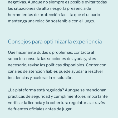
negativas. Aunque no siempre es posible evitar todas
las situaciones de alto riesgo, la presencia de
herramientas de protección facilita que el usuario
mantenga una relación sostenible con el juego.
Consejos para optimizar la experiencia
Qué hacer ante dudas o problemas: contacta al
soporte, consulta las secciones de ayuda y, si es
necesario, revisa las políticas disponibles. Contar con
canales de atención fiables puede ayudar a resolver
incidencias y acelerar la resolución.
¿La plataforma está regulada? Aunque se mencionan
prácticas de seguridad y cumplimiento, es importante
verificar la licencia y la cobertura regulatoria a través
de fuentes oficiales antes de jugar.