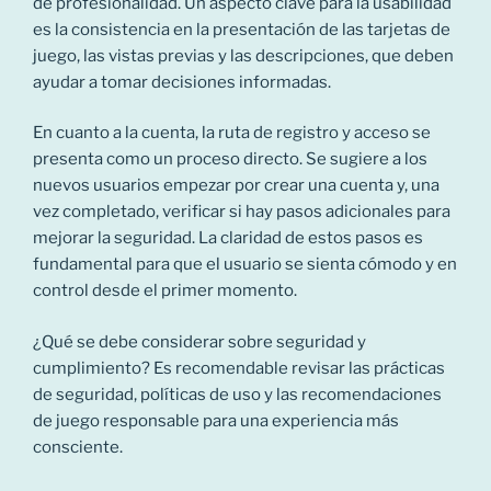
de profesionalidad. Un aspecto clave para la usabilidad
es la consistencia en la presentación de las tarjetas de
juego, las vistas previas y las descripciones, que deben
ayudar a tomar decisiones informadas.
En cuanto a la cuenta, la ruta de registro y acceso se
presenta como un proceso directo. Se sugiere a los
nuevos usuarios empezar por crear una cuenta y, una
vez completado, verificar si hay pasos adicionales para
mejorar la seguridad. La claridad de estos pasos es
fundamental para que el usuario se sienta cómodo y en
control desde el primer momento.
¿Qué se debe considerar sobre seguridad y
cumplimiento? Es recomendable revisar las prácticas
de seguridad, políticas de uso y las recomendaciones
de juego responsable para una experiencia más
consciente.