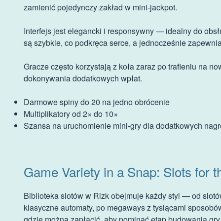
zamienić pojedynczy zakład w mini‑jackpot.
Interfejs jest elegancki i responsywny — idealny do obsł
są szybkie, co podkręca serce, a jednocześnie zapewni
Gracze często korzystają z koła zaraz po trafieniu na no
dokonywania dodatkowych wpłat.
Darmowe spiny do 20 na jedno obrócenie
Multiplikatory od 2× do 10×
Szansa na uruchomienie mini‑gry dla dodatkowych nag
Game Variety in a Snap: Slots for 
Biblioteka slotów w Rizk obejmuje każdy styl — od slot
klasyczne automaty, po megaways z tysiącami sposobów 
gdzie można zapłacić, aby pominąć etap budowania gry