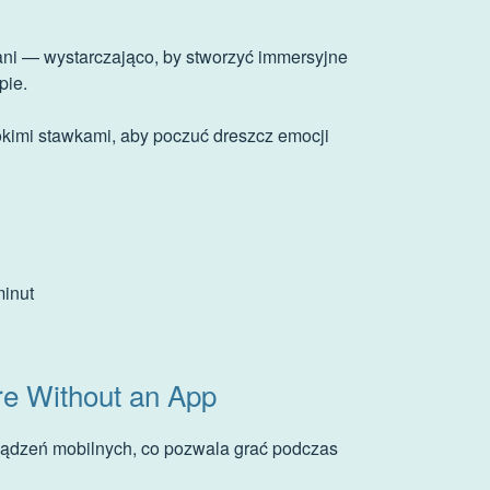
ani — wystarczająco, by stworzyć immersyjne
pie.
sokimi stawkami, aby poczuć dreszcz emocji
minut
re Without an App
ządzeń mobilnych, co pozwala grać podczas