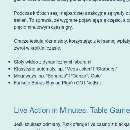
Podczas krótkich sesji najbardziej atrakcyjne są tytuły z
trafień. To sprawia, że wygrane pojawiają się często, a 
pięciominutowym czasie gry.
Gracze testują różne sloty, korzystając z tej samej wpłat
zwrot w krótkim czasie.
Sloty wideo z dynamicznymi fabułami
Klasyczne automaty, np. “Mega Joker” i “Starburst”
Megaways, np. “Bonanza” i “Gonzo’s Gold”
Funkcje Bonus‑Buy od Play’n GO i NetEnt
Live Action in Minutes: Table Gam
Jeśli szukasz odmiany, Rizk oferuje live casino z blackja