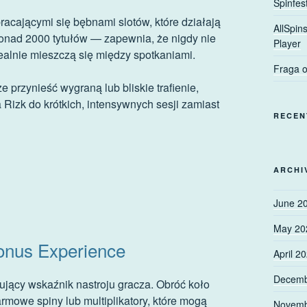
Spinfes
racającymi się bębnami slotów, które działają
AllSpin
 ponad 2000 tytułów — zapewnia, że nigdy nie
Player
ealnie mieszczą się między spotkaniami.
Fraga o
przynieść wygraną lub bliskie trafienie,
 Rizk do krótkich, intensywnych sesji zamiast
RECEN
ARCHI
June 2
May 20
Bonus Experience
April 2
Decemb
sujący wskaźnik nastroju gracza. Obróć koło
armowe spiny lub multiplikatory, które mogą
Novemb