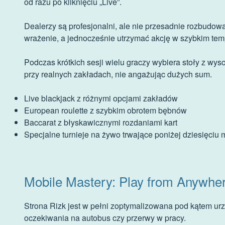
od razu po kliknięciu „Live”.
Dealerzy są profesjonalni, ale nie przesadnie rozbudow
wrażenie, a jednocześnie utrzymać akcję w szybkim tem
Podczas krótkich sesji wielu graczy wybiera stoły z wy
przy realnych zakładach, nie angażując dużych sum.
Live blackjack z różnymi opcjami zakładów
European roulette z szybkim obrotem bębnów
Baccarat z błyskawicznymi rozdaniami kart
Specjalne turnieje na żywo trwające poniżej dziesięciu 
Mobile Mastery: Play from Anywhe
Strona Rizk jest w pełni zoptymalizowana pod kątem ur
oczekiwania na autobus czy przerwy w pracy.