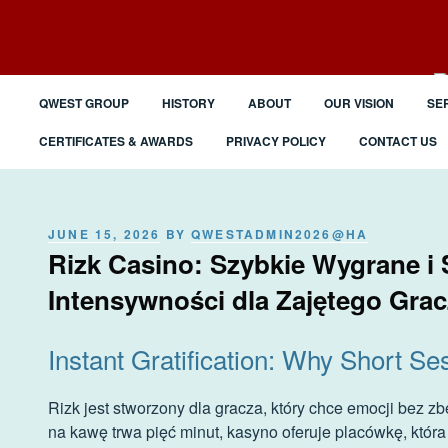
Skip
to
content
QWEST GROUP
HISTORY
ABOUT
OUR VISION
SE
CERTIFICATES & AWARDS
PRIVACY POLICY
CONTACT US
POSTED
JUNE 15, 2026
BY
QWESTADMIN2026@HA
ON
Rizk Casino: Szybkie Wygrane i 
Intensywności dla Zajętego Gra
Instant Gratification: Why Short Se
Rizk jest stworzony dla gracza, który chce emocji bez 
na kawę trwa pięć minut, kasyno oferuje placówkę, która