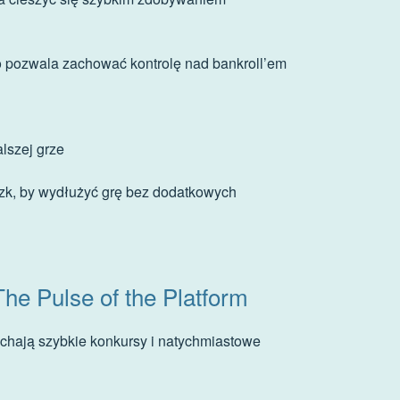
 pozwala zachować kontrolę nad bankroll’em
lszej grze
izk, by wydłużyć grę bez dodatkowych
he Pulse of the Platform
kochają szybkie konkursy i natychmiastowe