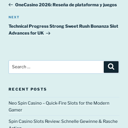
navigation
Post
OneCasino 2026: Reseña de plataforma y juegos
Next
NEXT
Post
Technical Progress Strong Sweet Rush Bonanza Slot
Advances for UK
Search
Search
for:
RECENT POSTS
Neo Spin Casino – Quick‑Fire Slots for the Modern
Gamer
Spin Casino Slots Review: Schnelle Gewinne & Rasche