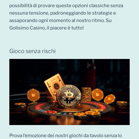
possibilità di provare queste opzioni classiche senza
nessuna tensione, padroneggiando le strategie e
assaporando ogni momento al nostro ritmo. Su
Golisimo Casino, il piacere è tutto!
Gioco senza rischi
Prova l’emozione dei nostri giochi da tavolo senza lo