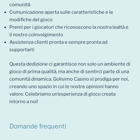
comunità
Comunicazione aperta sulle caratteristiche e le
modifiche del gioco
Premi per i giocatori che riconoscono la nostra lealtà e
il nostro coinvolgimento
Assistenza clienti pronta e sempre pronta ad
supportarti
Questa dedizione ci garantisce non solo un ambiente di
gioco di prima qualità, ma anche di sentirci parte di una
comunità dinamica. Golisimo Casino si prodiga per noi,
creando uno spazio in cui le nostre opinioni hanno
valore. Celebriamo un’esperienza di gioco creata
intorno a noi!
Domande frequenti