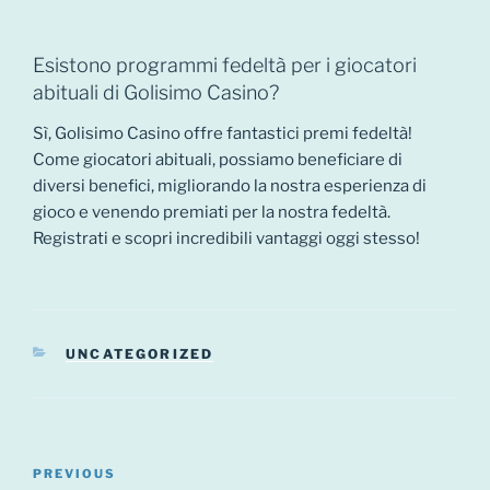
Esistono programmi fedeltà per i giocatori
abituali di Golisimo Casino?
Sì, Golisimo Casino offre fantastici premi fedeltà!
Come giocatori abituali, possiamo beneficiare di
diversi benefici, migliorando la nostra esperienza di
gioco e venendo premiati per la nostra fedeltà.
Registrati e scopri incredibili vantaggi oggi stesso!
CATEGORIES
UNCATEGORIZED
Post
Previous
PREVIOUS