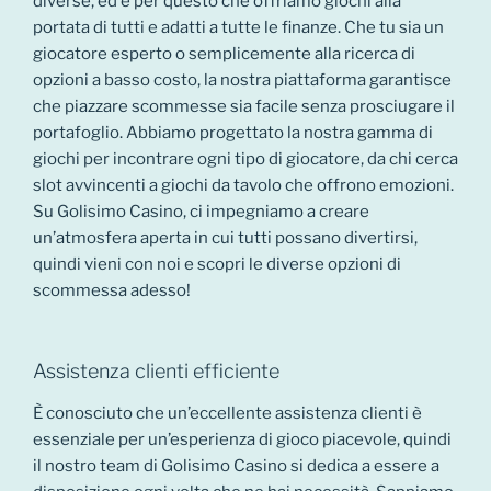
diverse, ed è per questo che offriamo giochi alla
portata di tutti e adatti a tutte le finanze. Che tu sia un
giocatore esperto o semplicemente alla ricerca di
opzioni a basso costo, la nostra piattaforma garantisce
che piazzare scommesse sia facile senza prosciugare il
portafoglio. Abbiamo progettato la nostra gamma di
giochi per incontrare ogni tipo di giocatore, da chi cerca
slot avvincenti a giochi da tavolo che offrono emozioni.
Su Golisimo Casino, ci impegniamo a creare
un’atmosfera aperta in cui tutti possano divertirsi,
quindi vieni con noi e scopri le diverse opzioni di
scommessa adesso!
Assistenza clienti efficiente
È conosciuto che un’eccellente assistenza clienti è
essenziale per un’esperienza di gioco piacevole, quindi
il nostro team di Golisimo Casino si dedica a essere a