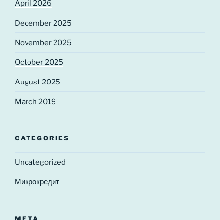
April 2026
December 2025
November 2025
October 2025
August 2025
March 2019
CATEGORIES
Uncategorized
Микрокредит
META