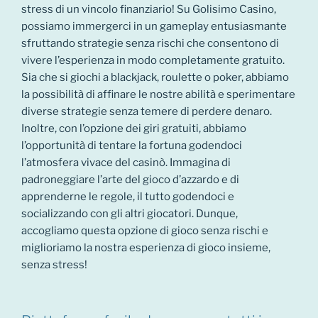
stress di un vincolo finanziario! Su Golisimo Casino,
possiamo immergerci in un gameplay entusiasmante
sfruttando strategie senza rischi che consentono di
vivere l’esperienza in modo completamente gratuito.
Sia che si giochi a blackjack, roulette o poker, abbiamo
la possibilità di affinare le nostre abilità e sperimentare
diverse strategie senza temere di perdere denaro.
Inoltre, con l’opzione dei giri gratuiti, abbiamo
l’opportunità di tentare la fortuna godendoci
l’atmosfera vivace del casinò. Immagina di
padroneggiare l’arte del gioco d’azzardo e di
apprenderne le regole, il tutto godendoci e
socializzando con gli altri giocatori. Dunque,
accogliamo questa opzione di gioco senza rischi e
miglioriamo la nostra esperienza di gioco insieme,
senza stress!