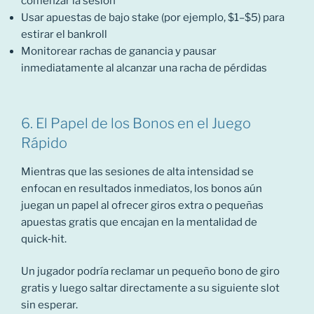
comenzar la sesión
Usar apuestas de bajo stake (por ejemplo, $1–$5) para
estirar el bankroll
Monitorear rachas de ganancia y pausar
inmediatamente al alcanzar una racha de pérdidas
6. El Papel de los Bonos en el Juego
Rápido
Mientras que las sesiones de alta intensidad se
enfocan en resultados inmediatos, los bonos aún
juegan un papel al ofrecer giros extra o pequeñas
apuestas gratis que encajan en la mentalidad de
quick‑hit.
Un jugador podría reclamar un pequeño bono de giro
gratis y luego saltar directamente a su siguiente slot
sin esperar.