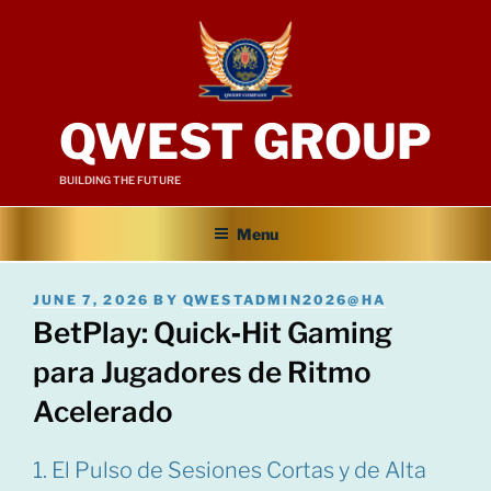
Skip
to
content
QWEST GROUP
BUILDING THE FUTURE
Menu
POSTED
JUNE 7, 2026
BY
QWESTADMIN2026@HA
ON
BetPlay: Quick‑Hit Gaming
para Jugadores de Ritmo
Acelerado
1. El Pulso de Sesiones Cortas y de Alta