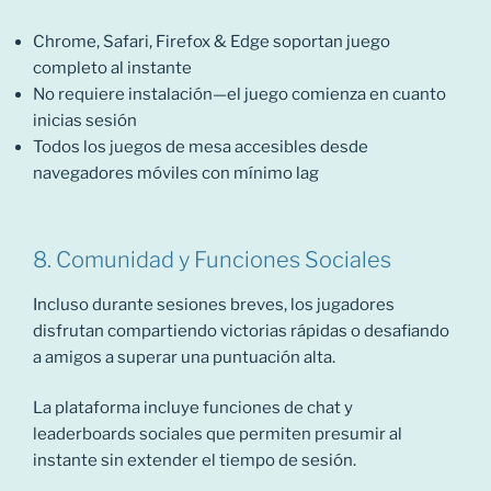
Chrome, Safari, Firefox & Edge soportan juego
completo al instante
No requiere instalación—el juego comienza en cuanto
inicias sesión
Todos los juegos de mesa accesibles desde
navegadores móviles con mínimo lag
8. Comunidad y Funciones Sociales
Incluso durante sesiones breves, los jugadores
disfrutan compartiendo victorias rápidas o desafiando
a amigos a superar una puntuación alta.
La plataforma incluye funciones de chat y
leaderboards sociales que permiten presumir al
instante sin extender el tiempo de sesión.