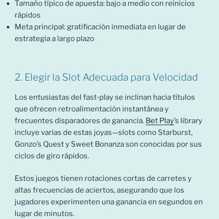
Tamaño típico de apuesta: bajo a medio con reinicios
rápidos
Meta principal: gratificación inmediata en lugar de
estrategia a largo plazo
2. Elegir la Slot Adecuada para Velocidad
Los entusiastas del fast‑play se inclinan hacia títulos
que ofrecen retroalimentación instantánea y
frecuentes disparadores de ganancia.
Bet Play
’s library
incluye varias de estas joyas—slots como Starburst,
Gonzo’s Quest y Sweet Bonanza son conocidas por sus
ciclos de giro rápidos.
Estos juegos tienen rotaciones cortas de carretes y
altas frecuencias de aciertos, asegurando que los
jugadores experimenten una ganancia en segundos en
lugar de minutos.