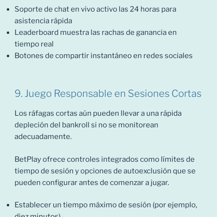
Soporte de chat en vivo activo las 24 horas para
asistencia rápida
Leaderboard muestra las rachas de ganancia en
tiempo real
Botones de compartir instantáneo en redes sociales
9. Juego Responsable en Sesiones Cortas
Los ráfagas cortas aún pueden llevar a una rápida
depleción del bankroll si no se monitorean
adecuadamente.
BetPlay ofrece controles integrados como límites de
tiempo de sesión y opciones de autoexclusión que se
pueden configurar antes de comenzar a jugar.
Establecer un tiempo máximo de sesión (por ejemplo,
diez minutos)