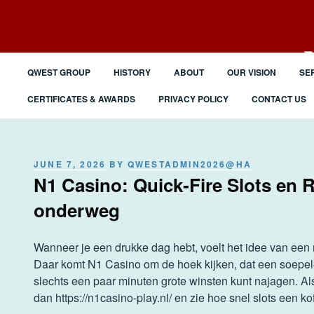
Skip
to
content
QWEST GROUP
HISTORY
ABOUT
OUR VISION
SE
CERTIFICATES & AWARDS
PRIVACY POLICY
CONTACT US
POSTED
JUNE 7, 2026
BY
QWESTADMIN2026@HA
ON
N1 Casino: Quick‑Fire Slots en 
onderweg
Wanneer je een drukke dag hebt, voelt het idee van een 
Daar komt N1 Casino om de hoek kijken, dat een soepele
slechts een paar minuten grote winsten kunt najagen. Als
dan https://n1casino-play.nl/ en zie hoe snel slots een 