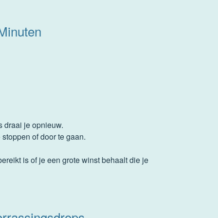
 Minuten
rs draai je opnieuw.
te stoppen of door te gaan.
ereikt is of je een grote winst behaalt die je
errassingsdrops