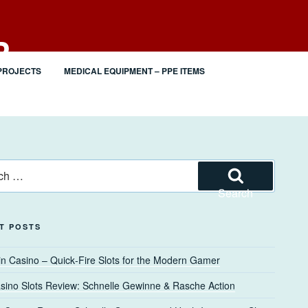
P
PROJECTS
MEDICAL EQUIPMENT – PPE ITEMS
Search
T POSTS
n Casino – Quick‑Fire Slots for the Modern Gamer
sino Slots Review: Schnelle Gewinne & Rasche Action