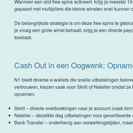
Wanneer een slot free spins activeert, krijg je meestal 
gepaard met multipliers die kleine winsten snel kunnen o
De belangrijkste strategie is om deze free spins te gebru
je vroeg een grote winst behaalt, krijg je een directe p
toeslaat.
Cash Out in een Oogwenk: Opname
N1 biedt diverse e-wallets die snelle uitbetalingen belo
vertrouwen, kiezen vaak voor Skrill of Neteller omdat ze
opnemen.
Skrill – directe overboekingen naar je account (vaak bin
Neteller – dezelfde dag uitbetalingen voor geverifieerde
Bank Transfer – onderhevig aan verwerkingstijden, maar