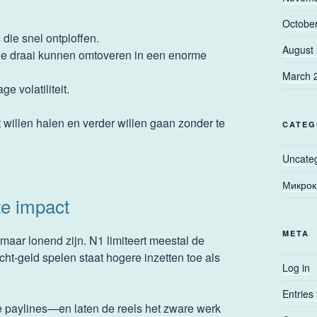
Octobe
 die snel ontploffen.
August
ele draai kunnen omtoveren in een enorme
March 
 volatiliteit.
t willen halen en verder willen gaan zonder te
CATEG
Uncate
Микрок
te impact
META
maar lonend zijn. N1 limiteert meestal de
ht‑geld spelen staat hogere inzetten toe als
Log in
Entries
ie paylines—en laten de reels het zware werk