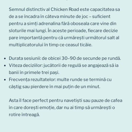
Semnul distinctiv al Chicken Road este capacitatea sa
de a se încadra în câteva minute de joc – suficient
pentru a simți adrenalina fără oboseala care vine din
sloturile mai lungi. În aceste perioade, fiecare decizie
pare importantă pentru că urmărești următorul salt al
multiplicatorului în timp ce ceasul ticăie.
Durata sesiunii: de obicei 30–90 de secunde pe rundă.
Viteza deciziilor: jucătorii de regulă se angajează să ia
banii în primele trei pași.
Frecvența rezultatelor: multe runde se termină cu
câștig sau pierdere în mai puțin de un minut.
Asta îl face perfect pentru navetiști sau pauze de cafea
în care dorești emoție, dar nu ai timp să urmărești o
rotire întreagă.