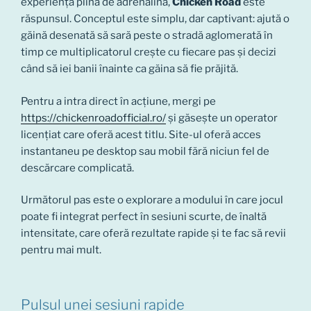
experiență plină de adrenalină,
Chicken Road
este
răspunsul. Conceptul este simplu, dar captivant: ajută o
găină desenată să sară peste o stradă aglomerată în
timp ce multiplicatorul crește cu fiecare pas și decizi
când să iei banii înainte ca găina să fie prăjită.
Pentru a intra direct în acțiune, mergi pe
https://chickenroadofficial.ro/
și găsește un operator
licențiat care oferă acest titlu. Site-ul oferă acces
instantaneu pe desktop sau mobil fără niciun fel de
descărcare complicată.
Următorul pas este o explorare a modului în care jocul
poate fi integrat perfect în sesiuni scurte, de înaltă
intensitate, care oferă rezultate rapide și te fac să revii
pentru mai mult.
Pulsul unei sesiuni rapide