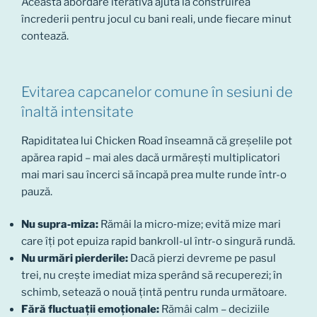
Această abordare iterativă ajută la construirea
încrederii pentru jocul cu bani reali, unde fiecare minut
contează.
Evitarea capcanelor comune în sesiuni de
înaltă intensitate
Rapiditatea lui Chicken Road înseamnă că greșelile pot
apărea rapid – mai ales dacă urmărești multiplicatori
mai mari sau încerci să încapă prea multe runde într-o
pauză.
Nu supra‑miza:
Rămâi la micro‑mize; evită mize mari
care îți pot epuiza rapid bankroll-ul într-o singură rundă.
Nu urmări pierderile:
Dacă pierzi devreme pe pasul
trei, nu crește imediat miza sperând să recuperezi; în
schimb, setează o nouă țintă pentru runda următoare.
Fără fluctuații emoționale:
Rămâi calm – deciziile