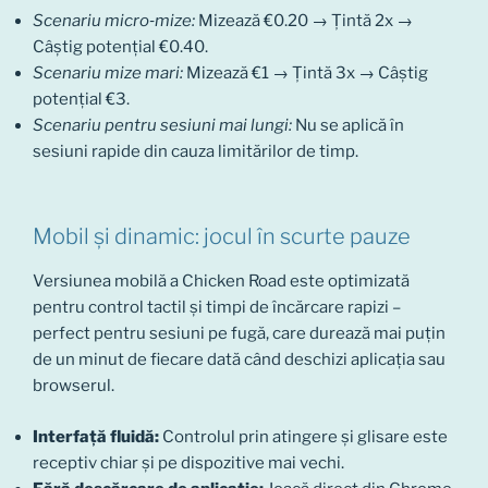
Scenariu micro‑mize:
Mizează €0.20 → Țintă 2x →
Câștig potențial €0.40.
Scenariu mize mari:
Mizează €1 → Țintă 3x → Câștig
potențial €3.
Scenariu pentru sesiuni mai lungi:
Nu se aplică în
sesiuni rapide din cauza limitărilor de timp.
Mobil și dinamic: jocul în scurte pauze
Versiunea mobilă a Chicken Road este optimizată
pentru control tactil și timpi de încărcare rapizi –
perfect pentru sesiuni pe fugă, care durează mai puțin
de un minut de fiecare dată când deschizi aplicația sau
browserul.
Interfață fluidă:
Controlul prin atingere și glisare este
receptiv chiar și pe dispozitive mai vechi.