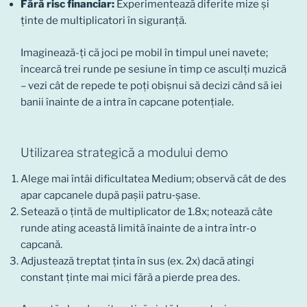
Fără risc financiar:
Experimentează diferite mize și
ținte de multiplicatori în siguranță.
Imaginează-ți că joci pe mobil în timpul unei navete;
încearcă trei runde pe sesiune în timp ce asculți muzică
– vezi cât de repede te poți obișnui să decizi când să iei
banii înainte de a intra în capcane potențiale.
Utilizarea strategică a modului demo
Alege mai întâi dificultatea Medium; observă cât de des
apar capcanele după pașii patru‑șase.
Setează o țintă de multiplicator de 1.8x; notează câte
runde ating această limită înainte de a intra într-o
capcană.
Adjustează treptat ținta în sus (ex. 2x) dacă atingi
constant ținte mai mici fără a pierde prea des.