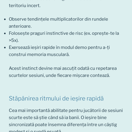
teritoriu incert.
Observe tendințele multiplicatorilor din rundele
anterioare.
Folosește praguri instinctive de risc (ex. oprește-te la
>5x).
Exersează ieșiri rapide în modul demo pentru a-ți
construi memoria musculară.
Acest instinct devine mai ascuțit odată cu repetarea
scurtelor sesiuni, unde fiecare mișcare contează.
Stăpânirea ritmului de ieșire rapidă
Cea mai importantă abilitate pentru jucătorii de sesiuni
scurte este să știe când să ia banii. O ieșire bine
sincronizată poate însemna diferența între un câștig
modest și o rundă eșuată.