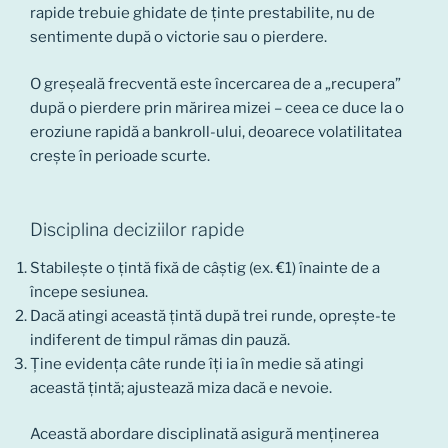
rapide trebuie ghidate de ținte prestabilite, nu de
sentimente după o victorie sau o pierdere.
O greșeală frecventă este încercarea de a „recupera”
după o pierdere prin mărirea mizei – ceea ce duce la o
eroziune rapidă a bankroll-ului, deoarece volatilitatea
crește în perioade scurte.
Disciplina deciziilor rapide
Stabilește o țintă fixă de câștig (ex. €1) înainte de a
începe sesiunea.
Dacă atingi această țintă după trei runde, oprește-te
indiferent de timpul rămas din pauză.
Ține evidența câte runde îți ia în medie să atingi
această țintă; ajustează miza dacă e nevoie.
Această abordare disciplinată asigură menținerea