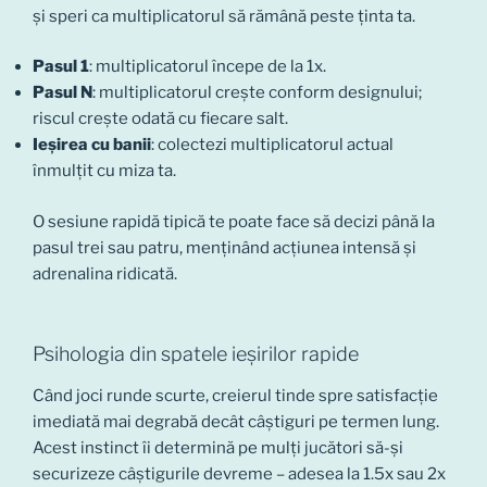
și speri ca multiplicatorul să rămână peste ținta ta.
Pasul 1
: multiplicatorul începe de la 1x.
Pasul N
: multiplicatorul crește conform designului;
riscul crește odată cu fiecare salt.
Ieșirea cu banii
: colectezi multiplicatorul actual
înmulțit cu miza ta.
O sesiune rapidă tipică te poate face să decizi până la
pasul trei sau patru, menținând acțiunea intensă și
adrenalina ridicată.
Psihologia din spatele ieșirilor rapide
Când joci runde scurte, creierul tinde spre satisfacție
imediată mai degrabă decât câștiguri pe termen lung.
Acest instinct îi determină pe mulți jucători să-și
securizeze câștigurile devreme – adesea la 1.5x sau 2x