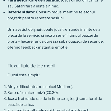
Fără descărcare de aplicație:
Joacă direct din Chrome
sau Safari fără a instala nimic.
Baterie și date:
Consum redus, menține telefonul
pregătit pentru repetate sesiuni.
Un navetist obișnuit poate juca trei runde înainte de a
pleca de la serviciu și încă o serie în timpul pauzei de
prânz – fiecare rundă durează sub nouăzeci de secunde,
oferind feedback instant și emoție.
Fluxul tipic de joc mobil
Fluxul este simplu:
Alege dificultatea (de obicei Medium).
Setează o micro‑miză (€0.20).
Joacă trei runde rapide în timp ce aștepți semaforul de
pauză de cafea.
Evaluează rezultatele rapid; repetă dacă dorești.