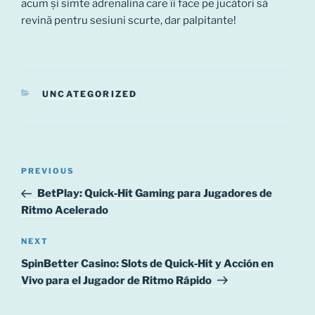
acum și simte adrenalina care îi face pe jucători să
revină pentru sesiuni scurte, dar palpitante!
CATEGORIES
UNCATEGORIZED
Post
Previous
PREVIOUS
navigation
Post
BetPlay: Quick‑Hit Gaming para Jugadores de
Ritmo Acelerado
Next
NEXT
Post
SpinBetter Casino: Slots de Quick‑Hit y Acción en
Vivo para el Jugador de Ritmo Rápido