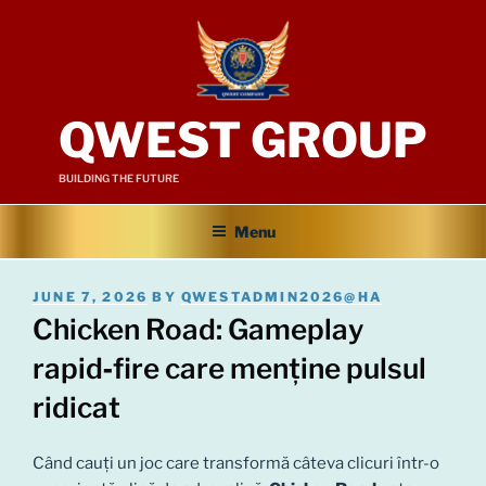
Skip
to
content
QWEST GROUP
BUILDING THE FUTURE
Menu
POSTED
JUNE 7, 2026
BY
QWESTADMIN2026@HA
ON
Chicken Road: Gameplay
rapid‑fire care menține pulsul
ridicat
Când cauți un joc care transformă câteva clicuri într-o