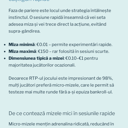
Faza de pariere este locul unde strategia întâlnește
instinctul. O sesiune rapidă înseamnă că vei seta
adesea miza și vei trece direct la acțiune, evitând
supra-gândirea.
Miza minimă
: €0.01 – permite experimentări rapide.
Miza maximă
: €150 – rar folosită în sesiuni scurte.
Dimensiunea tipică a mizei
: €0.10–€1 pentru
majoritatea jucătorilor ocazionali.
Deoarece RTP-ul jocului este impresionant de 98%,
mulți jucători preferă micro‑mizele, care le permit să
testeze mai multe runde fără a-și epuiza bankroll-ul.
De ce contează mizele mici în sesiunile rapide
Micro‑mizele mențin adrenalina ridicată, reducând în