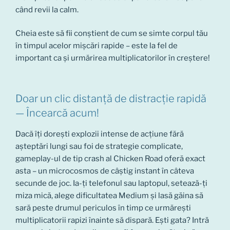
când revii la calm.
Cheia este să fii conștient de cum se simte corpul tău
în timpul acelor mișcări rapide – este la fel de
important ca și urmărirea multiplicatorilor în creștere!
Doar un clic distanță de distracție rapidă
— Încearcă acum!
Dacă îți dorești explozii intense de acțiune fără
așteptări lungi sau foi de strategie complicate,
gameplay-ul de tip crash al Chicken Road oferă exact
asta – un microcosmos de câștig instant în câteva
secunde de joc. Ia-ți telefonul sau laptopul, setează-ți
miza mică, alege dificultatea Medium și lasă găina să
sară peste drumul periculos în timp ce urmărești
multiplicatorii rapizi înainte să dispară. Ești gata? Intră