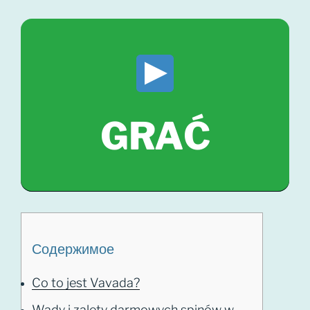
GRAĆ
Содержимое
Co to jest Vavada?
Wady i zalety darmowych spinów w