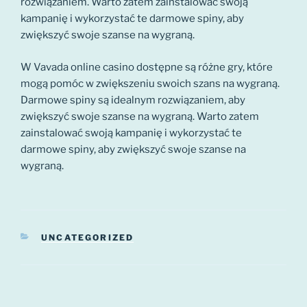
rozwiązaniem. Warto zatem zainstalować swoją
kampanię i wykorzystać te darmowe spiny, aby
zwiększyć swoje szanse na wygraną.
W Vavada online casino dostępne są różne gry, które
mogą pomóc w zwiększeniu swoich szans na wygraną.
Darmowe spiny są idealnym rozwiązaniem, aby
zwiększyć swoje szanse na wygraną. Warto zatem
zainstalować swoją kampanię i wykorzystać te
darmowe spiny, aby zwiększyć swoje szanse na
wygraną.
CATEGORIES
UNCATEGORIZED
Post