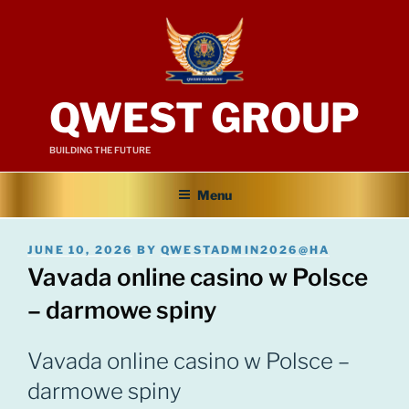
Skip
to
content
QWEST GROUP
BUILDING THE FUTURE
Menu
POSTED
JUNE 10, 2026
BY
QWESTADMIN2026@HA
ON
Vavada online casino w Polsce
– darmowe spiny
Vavada online casino w Polsce –
darmowe spiny