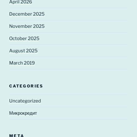
April 2026
December 2025
November 2025
October 2025
August 2025
March 2019
CATEGORIES
Uncategorized
Микрокредит
META