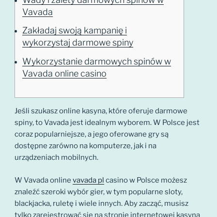
Vavada
Zakładaj swoją kampanię i
wykorzystaj darmowe spiny
Wykorzystanie darmowych spinów w
Vavada online casino
Jeśli szukasz online kasyna, które oferuje darmowe
spiny, to Vavada jest idealnym wyborem. W Polsce jest
coraz popularniejsze, a jego oferowane gry są
dostępne zarówno na komputerze, jak i na
urządzeniach mobilnych.
W Vavada online
vavada pl
casino w Polsce możesz
znaleźć szeroki wybór gier, w tym popularne sloty,
blackjacka, ruletę i wiele innych. Aby zacząć, musisz
tylko zarejestrować się na stronie internetowej kasyna