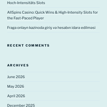
Hoch‑Intensitäts Slots
AllSpins Casino: Quick Wins & High‑Intensity Slots for
the Fast‑Paced Player
Fraga onlayn kazinoda giriş və hesabın idarə edilməsi
RECENT COMMENTS
ARCHIVES
June 2026
May 2026
April 2026
December 2025