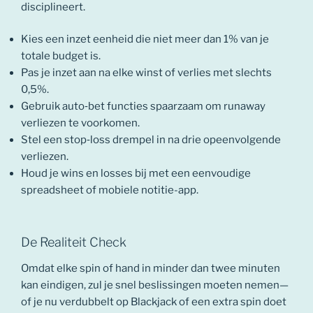
disciplineert.
Kies een inzet eenheid die niet meer dan 1% van je
totale budget is.
Pas je inzet aan na elke winst of verlies met slechts
0,5%.
Gebruik auto‑bet functies spaarzaam om runaway
verliezen te voorkomen.
Stel een stop‑loss drempel in na drie opeenvolgende
verliezen.
Houd je wins en losses bij met een eenvoudige
spreadsheet of mobiele notitie-app.
De Realiteit Check
Omdat elke spin of hand in minder dan twee minuten
kan eindigen, zul je snel beslissingen moeten nemen—
of je nu verdubbelt op Blackjack of een extra spin doet