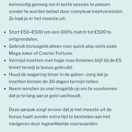
eenvoudig genoeg om in korte sessies te passen
zonder te worden belast door complexe inzetvereisten.
Zo haal je er het meeste uit:
Stort €50–€500 om een 100% match tot €500 te
ontgrendelen.
Gebruik bonusgeld alleen voor quick‑play slots zoals
Mega Joker of Cosmic Fortune.
Vermijd inzetten met hoge max‑limieten; blijf bij de €5
limiet terwijl je bonus gebruikt.
Houd de wagering timer in de gaten—zorg dat je
inzetten binnen de 30‑dagen termijn tellen.
Neem winsten zo snel mogelijk op om te voorkomen
dat je te lang aan je geld vasthoudt.
Deze aanpak zorgt ervoor dat je het meeste uit de
bonus haalt zonder extra tijd te besteden aan het
navigeren door ingewikkelde voorwaarden.