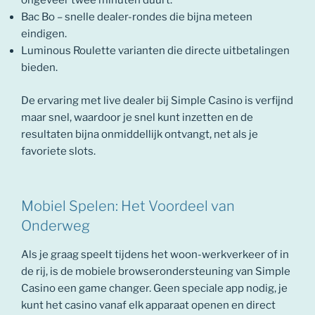
ongeveer twee minuten duurt.
Bac Bo – snelle dealer-rondes die bijna meteen
eindigen.
Luminous Roulette varianten die directe uitbetalingen
bieden.
De ervaring met live dealer bij Simple Casino is verfijnd
maar snel, waardoor je snel kunt inzetten en de
resultaten bijna onmiddellijk ontvangt, net als je
favoriete slots.
Mobiel Spelen: Het Voordeel van
Onderweg
Als je graag speelt tijdens het woon-werkverkeer of in
de rij, is de mobiele browserondersteuning van Simple
Casino een game changer. Geen speciale app nodig, je
kunt het casino vanaf elk apparaat openen en direct