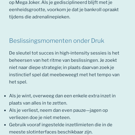
op Mega Joker. Als je gedisciplineerd blijft met je
eenheidsgrootte, voorkom je dat je bankroll opraakt
tijdens die adrenalinepieken.
Beslissingsmomenten onder Druk
De sleutel tot succes in high‑intensity sessies is het
beheersen van het ritme van beslissingen. Je zoekt
niet naar diepe strategie; in plaats daarvan zoek je
instinctief spel dat meebeweegt met het tempo van
het spel.
Als je wint, overweeg dan een enkele extra inzet in
plaats van alles in te zetten.
Als je verliest, neem dan even pauze—jagen op
verliezen doe je niet meteen.
Gebruik vooraf ingestelde inzetlimieten die in de
meeste slotinterfaces beschikbaar zijn.