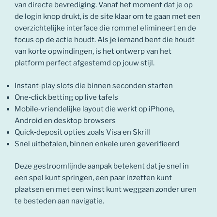
van directe bevrediging. Vanaf het moment dat je op
de login knop drukt, is de site klaar om te gaan met een
overzichtelijke interface die rommel elimineert en de
focus op de actie houdt. Als je iemand bent die houdt
van korte opwindingen, is het ontwerp van het
platform perfect afgestemd op jouw stijl.
Instant‑play slots die binnen seconden starten
One‑click betting op live tafels
Mobile‑vriendelijke layout die werkt op iPhone,
Android en desktop browsers
Quick‑deposit opties zoals Visa en Skrill
Snel uitbetalen, binnen enkele uren geverifieerd
Deze gestroomlijnde aanpak betekent dat je snel in
een spel kunt springen, een paar inzetten kunt
plaatsen en met een winst kunt weggaan zonder uren
te besteden aan navigatie.