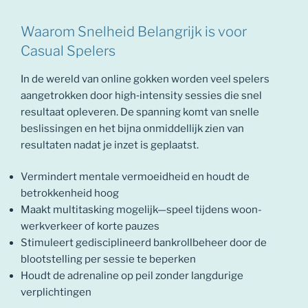
Waarom Snelheid Belangrijk is voor
Casual Spelers
In de wereld van online gokken worden veel spelers
aangetrokken door high‑intensity sessies die snel
resultaat opleveren. De spanning komt van snelle
beslissingen en het bijna onmiddellijk zien van
resultaten nadat je inzet is geplaatst.
Vermindert mentale vermoeidheid en houdt de
betrokkenheid hoog
Maakt multitasking mogelijk—speel tijdens woon-
werkverkeer of korte pauzes
Stimuleert gedisciplineerd bankrollbeheer door de
blootstelling per sessie te beperken
Houdt de adrenaline op peil zonder langdurige
verplichtingen