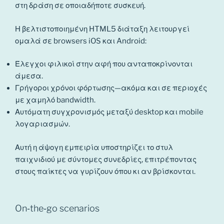
στη δράση σε οποιαδήποτε συσκευή.
Η βελτιστοποιημένη HTML5 διάταξη λειτουργεί
ομαλά σε browsers iOS και Android:
Έλεγχοι φιλικοί στην αφή που ανταποκρίνονται
άμεσα.
Γρήγοροι χρόνοι φόρτωσης—ακόμα και σε περιοχές
με χαμηλό bandwidth.
Αυτόματη συγχρονισμός μεταξύ desktop και mobile
λογαριασμών.
Αυτή η άψογη εμπειρία υποστηρίζει το στυλ
παιχνιδιού με σύντομες συνεδρίες, επιτρέποντας
στους παίκτες να γυρίζουν όπου κι αν βρίσκονται.
On‑the‑go scenarios