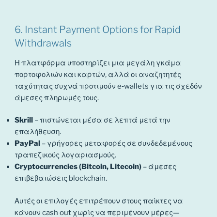
6. Instant Payment Options for Rapid
Withdrawals
Η πλατφόρμα υποστηρίζει μια μεγάλη γκάμα
πορτοφολιών και καρτών, αλλά οι αναζητητές
ταχύτητας συχνά προτιμούν e‑wallets για τις σχεδόν
άμεσες πληρωμές τους.
Skrill
– πιστώνεται μέσα σε λεπτά μετά την
επαλήθευση.
PayPal
– γρήγορες μεταφορές σε συνδεδεμένους
τραπεζικούς λογαριασμούς.
Cryptocurrencies (Bitcoin, Litecoin)
– άμεσες
επιβεβαιώσεις blockchain.
Αυτές οι επιλογές επιτρέπουν στους παίκτες να
κάνουν cash out χωρίς να περιμένουν μέρες—