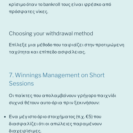
κρίσιμο όταν το bankroll τους είναι φρέσκο από
πρόσφατες νίκες.
Choosing your withdrawal method
Επίλεξε μια μέθοδο που ταιριάζει στην προτιμώμενη
ταχύτητα και επίπεδο ασφάλειας.
7. Winnings Management on Short
Sessions
Οι παίκτες που απολαμβάνουν γρήγορο παιχνίδι
συχνά θέτουν αυτο‑όρια πριν ξεκινήσουν:
Ένα μέγιστο όριο στοιχήματος (π.χ. €5) που
διασφαλίζει ότι οι απώλειες παραμένουν
διαχειρίσιμες.