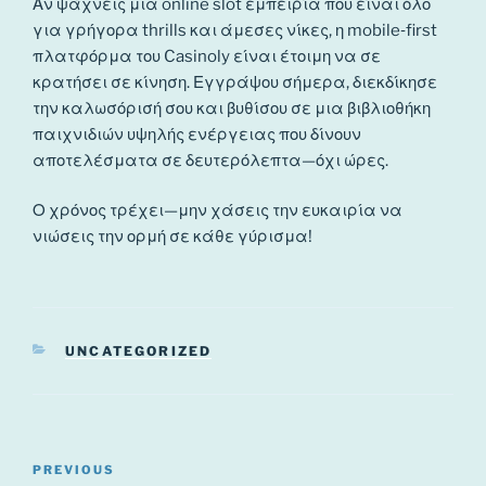
Αν ψάχνεις μια online slot εμπειρία που είναι όλο
για γρήγορα thrills και άμεσες νίκες, η mobile‑first
πλατφόρμα του Casinoly είναι έτοιμη να σε
κρατήσει σε κίνηση. Εγγράψου σήμερα, διεκδίκησε
την καλωσόρισή σου και βυθίσου σε μια βιβλιοθήκη
παιχνιδιών υψηλής ενέργειας που δίνουν
αποτελέσματα σε δευτερόλεπτα—όχι ώρες.
Ο χρόνος τρέχει—μην χάσεις την ευκαιρία να
νιώσεις την ορμή σε κάθε γύρισμα!
CATEGORIES
UNCATEGORIZED
Post
Previous
PREVIOUS