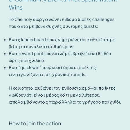
Wins
Το Casinoly διοργανώνει εβδομαδιαίες challenges
που ανταμείβουν συχνές σύντομες bursts:
Ένας leaderboard που ενημερώνεται κάθε ώρα με
βάση το συνολικό αριθμό spins.
Ένα reward pool που διανέμει βραβεία κάθε δύο
ώρες παιχνιδιού.
Ένα “quick win” τουρνουά όπου οι παίκτες
ανταγωνίζονται σε χρονικά rounds.
Η κοινότητα αυξάνει τον ενθουσιασμό—οι παίκτες
νιώθουν ότι είναι μέρος κάτι μεγαλύτερου,
απολαμβάνοντας παράλληλα το γρήγορο παιχνίδι.
How to join the action