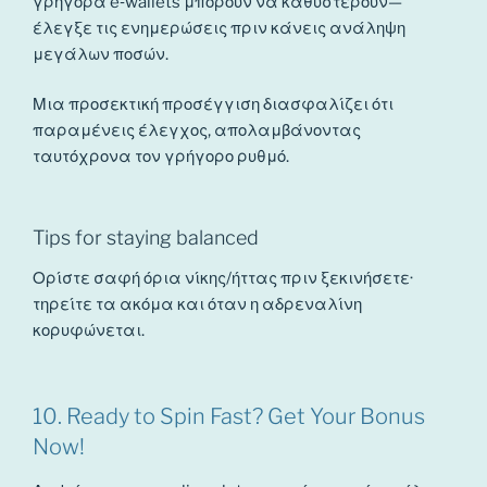
γρήγορα e‑wallets μπορούν να καθυστερούν—
έλεγξε τις ενημερώσεις πριν κάνεις ανάληψη
μεγάλων ποσών.
Μια προσεκτική προσέγγιση διασφαλίζει ότι
παραμένεις έλεγχος, απολαμβάνοντας
ταυτόχρονα τον γρήγορο ρυθμό.
Tips for staying balanced
Ορίστε σαφή όρια νίκης/ήττας πριν ξεκινήσετε·
τηρείτε τα ακόμα και όταν η αδρεναλίνη
κορυφώνεται.
10. Ready to Spin Fast? Get Your Bonus
Now!