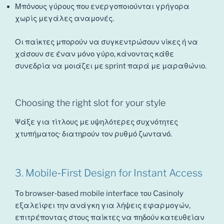
Μπόνους γύρους που ενεργοποιούνται γρήγορα
χωρίς μεγάλες αναμονές.
Οι παίκτες μπορούν να συγκεντρώσουν νίκες ή να
χάσουν σε έναν μόνο γύρο, κάνοντας κάθε
συνεδρία να μοιάζει με sprint παρά με μαραθώνιο.
Choosing the right slot for your style
Ψάξε για τίτλους με υψηλότερες συχνότητες
χτυπήματος· διατηρούν τον ρυθμό ζωντανό.
3. Mobile‑First Design for Instant Access
Το browser‑based mobile interface του Casinoly
εξαλείφει την ανάγκη για λήψεις εφαρμογών,
επιτρέποντας στους παίκτες να πηδούν κατευθείαν