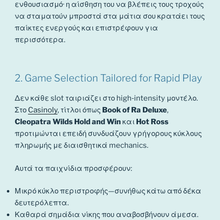
ενθουσιασμό· η αίσθηση του να βλέπεις τους τροχούς
να σταματούν μπροστά στα μάτια σου κρατάει τους
παίκτες ενεργούς και επιστρέφουν για
περισσότερα.
2. Game Selection Tailored for Rapid Play
Δεν κάθε slot ταιριάζει στο high‑intensity μοντέλο.
Στο
Casinoly
, τίτλοι όπως
Book of Ra Deluxe
,
Cleopatra Wilds Hold and Win
και
Hot Ross
προτιμώνται επειδή συνδυάζουν γρήγορους κύκλους
πληρωμής με διαισθητικά mechanics.
Αυτά τα παιχνίδια προσφέρουν:
Μικρό κύκλο περιστροφής—συνήθως κάτω από δέκα
δευτερόλεπτα.
Καθαρά σημάδια νίκης που αναβοσβήνουν άμεσα.