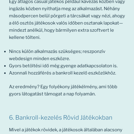
Egy átlagos casual játékos például kávézás közben vagy
ingázás közben nyithatja meg az alkalmazást. Néhány
másodpercen belül pörgeti a tárcsákat vagy nézi, ahogy
a élő osztós játékosok valós időben osztanak lapokat—
mindezt anélkül, hogy bármilyen extra szoftvert le
kellene tölteni.
Nincs külön alkalmazás szükséges; reszponzív
webdesign minden eszközre.
Gyors betöltési idő még gyenge adatkapcsolaton is.
Azonnali hozzáférés a bankroll kezelő eszközökhöz.
Az eredmény? Egy folyékony játékélmény, ami több
gyors látogatást támogat a nap folyamán.
6. Bankroll-kezelés Rövid Játékokban
Mivel a játékok rövidek, a játékosok általában alacsony