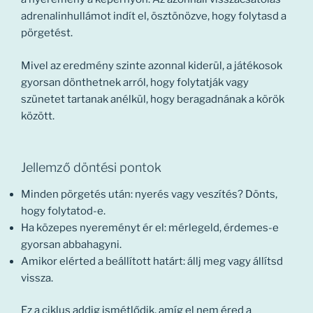
adrenalinhullámot indít el, ösztönözve, hogy folytasd a
pörgetést.
Mivel az eredmény szinte azonnal kiderül, a játékosok
gyorsan dönthetnek arról, hogy folytatják vagy
szünetet tartanak anélkül, hogy beragadnának a körök
között.
Jellemző döntési pontok
Minden pörgetés után: nyerés vagy veszítés? Dönts,
hogy folytatod-e.
Ha közepes nyereményt ér el: mérlegeld, érdemes-e
gyorsan abbahagyni.
Amikor elérted a beállított határt: állj meg vagy állítsd
vissza.
Ez a ciklus addig ismétlődik, amíg el nem éred a