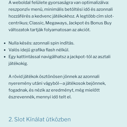
A weboldal felülete gyorsaságra van optimalizálva:
reszponzív menü, minimális betöltési idő és azonnali
hozzáférés a kedvenc játékokhoz. A legtöbb cím slot-
centrikus; Classic, Megaways, Jackpot és Bonus Buy
változatok tartják folyamatosan az akciót.
Nulla késés: azonnali spin indítás.
Valós idejű grafika flash nélkül.
Egy kattintással navigálhatsz a jackpot-tól az asztali
játékokig.
A rövid játékok ösztönösen jönnek az azonnali
nyeremény utáni vágyból—a játékosok bejönnek,
fogadnak, és nézik az eredményt, még mielőtt
észrevennék, mennyi idő telt el.
2. Slot Kínálat útközben