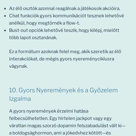
Az élő osztók azonnal reagálnak a játékosok akcióira.
Chat funkciók gyors kommunikációt tesznek lehetővé
anélkül, hogy megtörnék a flow-t.
Bust‑out opciók lehetővé teszik, hogy kilépj, mielőtt
több lapot osztanának.
Ez a formátum azoknak felel meg, akik szeretik az élő
interakciókat, de mégis gyors nyereményciklusra
vágynak.
10. Gyors Nyeremények és a Győzelem
Izgalma
A gyors nyeremények érzelmi hatása
felbecsülhetetlen. Egy hirtelen jackpot vagy egy
váratlan magas szorzó dopamin felszabadulást vált ki—
a boldogsághormon, ami a jókedvhez kötött—és