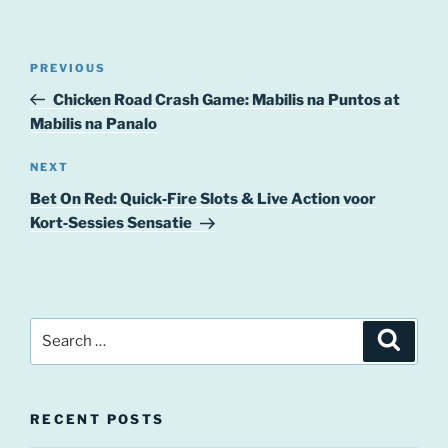
Post
Previous
PREVIOUS
navigation
Post
Chicken Road Crash Game: Mabilis na Puntos at
Mabilis na Panalo
Next
NEXT
Post
Bet On Red: Quick‑Fire Slots & Live Action voor
Kort‑Sessies Sensatie
Search
Search
for:
RECENT POSTS