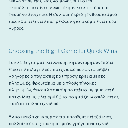
κύκλο αποφάσεων: ένα μόνο spin και το
αποτέλεσμα είναι γνωστό πριν καν πατήσει το
επόμενο στοίχημα. Η σύντομη έκρηξη ενθουσιασμού
τους κρατάει να επιστρέφουν για ακόμα ένα ή δύο
γύρους.
Choosing the Right Game for Quick Wins
Το κλειδί για μια ικανοποιητική σύντομη συνεδρία
είναι η επιλογή ενός παιχνιδιού που ανταμείβει
γρήγορες αποφάσεις και προσφέρει άμεσες
πληρωμές. Φρουτάκια με απλούς πίνακες
πληρωμών, όπως κλασικά φρουτάκια με φρούτα ή
παιχνίδια με ελαφρύ θέμα, ταιριάζουν απόλυτα σε
αυτό το στυλ παιχνιδιού.
Αν και υπάρχουν τεράστια προοδευτικά τζάκποτ,
πολλοί παίκτες που προτιμούν γρήγορο παιχνίδι