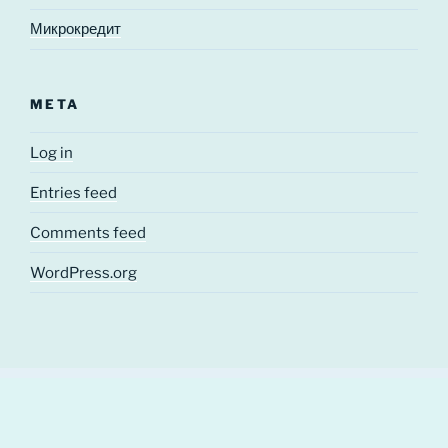
Микрокредит
META
Log in
Entries feed
Comments feed
WordPress.org