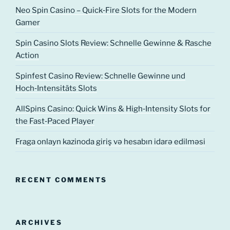
Neo Spin Casino – Quick‑Fire Slots for the Modern
Gamer
Spin Casino Slots Review: Schnelle Gewinne & Rasche
Action
Spinfest Casino Review: Schnelle Gewinne und
Hoch‑Intensitäts Slots
AllSpins Casino: Quick Wins & High‑Intensity Slots for
the Fast‑Paced Player
Fraga onlayn kazinoda giriş və hesabın idarə edilməsi
RECENT COMMENTS
ARCHIVES