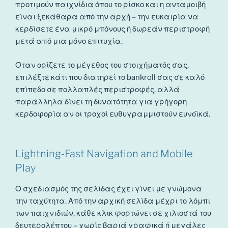
προτιμούν παιχνίδια όπου το ρίσκο και η ανταμοιβή
είναι ξεκάθαρα από την αρχή – την ευκαιρία να
κερδίσετε ένα μικρό μπόνους ή δωρεάν περιστροφή
μετά από μια μόνο επιτυχία.
Όταν ορίζετε το μέγεθος του στοιχήματός σας,
επιλέξτε κάτι που διατηρεί το bankroll σας σε καλό
επίπεδο σε πολλαπλές περιστροφές, αλλά
παράλληλα δίνει τη δυνατότητα για γρήγορη
κερδοφορία αν οι τροχοί ευθυγραμμιστούν ευνοϊκά.
Lightning‑Fast Navigation and Mobile
Play
Ο σχεδιασμός της σελίδας έχει γίνει με γνώμονα
την ταχύτητα. Από την αρχική σελίδα μέχρι το λόμπι
των παιχνιδιών, κάθε κλικ φορτώνει σε χιλιοστά του
δευτερολέπτου – χωρίς βαριά γραφικά ή μεγάλες