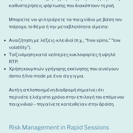
καθυστερήσεις φόρτωσης που διακόπτουν τη ροή.
Μπορείτε να φιλτράρετε τα παιχνίδια με βάση τον
πάροχο, το θέμα ή την μεταβλητότητα άμεσα:
Αναζήτηση με λέξεις-κλειδιά (π.χ., “free spins,” “low
volatility”).
Ταξινόμηση κατά νεότερες κυκλοφορίες ή υψηλό
RTP.
Χρήση κουμπιών γρήγορης εκκίνησης που ανοίγουν
demo ή live mode με ένα άγγιγμα.
Αυτή η απλοποιημένη διαδρομή σημαίνει ότι
περνάτε ελάχιστο χρόνο στην επιλογή του επόμενου
παιχνιδιού – πηγαίνετε κατευθείαν στην δράση.
Risk Management in Rapid Sessions