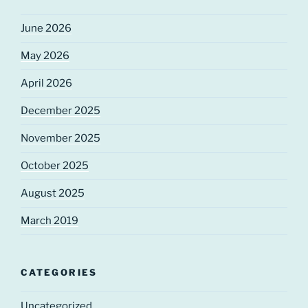
June 2026
May 2026
April 2026
December 2025
November 2025
October 2025
August 2025
March 2019
CATEGORIES
Uncategorized