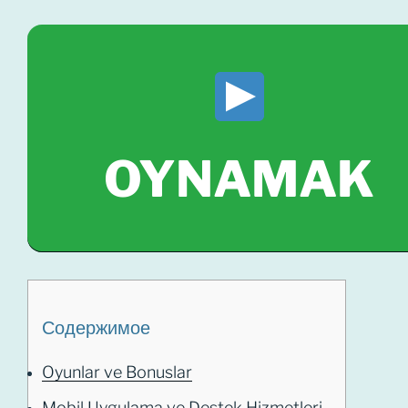
OYNAMAK
Содержимое
Oyunlar ve Bonuslar
Mobil Uygulama ve Destek Hizmetleri