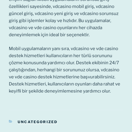
özellikleri sayesinde, vdcasino mobil giriş, vdcasino
güncel giriş, vdcasino yeni giriş ve vdcasino sorunsuz
giriş gibi işlemler kolay ve hızlıdır. Bu uygulamalar,
vdcasino ve vde casino oyunlarını her cihazda
deneyimlemek için ideal bir seçenektir.
Mobil uygulamaların yanı sıra, vdcasino ve vde casino
destek hizmetleri kullanıcıların her türlü sorununu
çözme konusunda yardımcı olur. Destek ekibinin 24/7
çalıştığından, herhangi bir sorununuz olursa, vdcasino
ve vde casino destek hizmetlerine başvurabilirsiniz.
Destek hizmetleri, kullanıcıların oyunları daha rahat ve
keyifli bir şekilde deneyimlemesine yardımcı olur.
CATEGORIES
UNCATEGORIZED