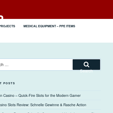
P
PROJECTS
MEDICAL EQUIPMENT – PPE ITEMS
Search
T POSTS
n Casino – Quick‑Fire Slots for the Modern Gamer
sino Slots Review: Schnelle Gewinne & Rasche Action