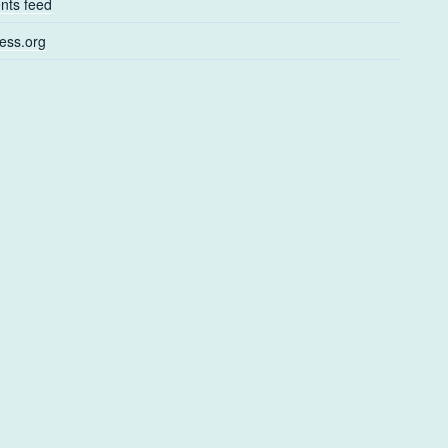
ts feed
ess.org