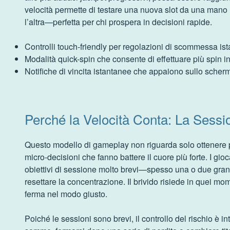
velocità permette di testare una nuova slot da una mano 
l’altra—perfetta per chi prospera in decisioni rapide.
Controlli touch-friendly per regolazioni di scommessa is
Modalità quick-spin che consente di effettuare più spin i
Notifiche di vincita istantanee che appaiono sullo scher
Perché la Velocità Conta: La Sessio
Questo modello di gameplay non riguarda solo ottenere pi
micro‑decisioni che fanno battere il cuore più forte. I gio
obiettivi di sessione molto brevi—spesso una o due grand
resettare la concentrazione. Il brivido risiede in quei mome
ferma nel modo giusto.
Poiché le sessioni sono brevi, il controllo del rischio è 