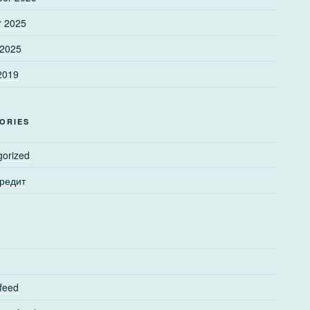
r 2025
 2025
2019
ORIES
gorized
редит
 feed