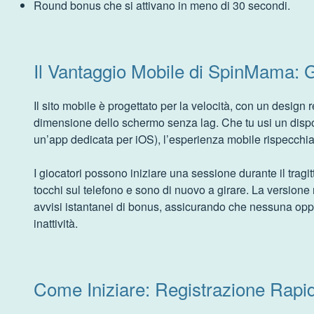
Round bonus che si attivano in meno di 30 secondi.
Il Vantaggio Mobile di SpinMama:
Il sito mobile è progettato per la velocità, con un design
dimensione dello schermo senza lag. Che tu usi un disp
un’app dedicata per iOS), l’esperienza mobile rispecchia
I giocatori possono iniziare una sessione durante il trag
tocchi sul telefono e sono di nuovo a girare. La versione
avvisi istantanei di bonus, assicurando che nessuna opp
inattività.
Come Iniziare: Registrazione Ra