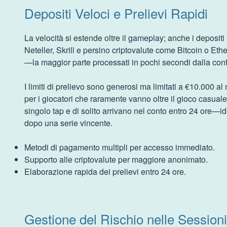
Depositi Veloci e Prelievi Rapidi
La velocità si estende oltre il gameplay; anche i deposi
Neteller, Skrill e persino criptovalute come Bitcoin o Eth
—la maggior parte processati in pochi secondi dalla conf
I limiti di prelievo sono generosi ma limitati a €10.000 a
per i giocatori che raramente vanno oltre il gioco casuale
singolo tap e di solito arrivano nel conto entro 24 ore—ide
dopo una serie vincente.
Metodi di pagamento multipli per accesso immediato.
Supporto alle criptovalute per maggiore anonimato.
Elaborazione rapida dei prelievi entro 24 ore.
Gestione del Rischio nelle Session