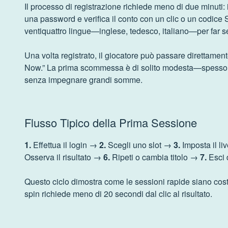
Il processo di registrazione richiede meno di due minuti: 
una password e verifica il conto con un clic o un codice
ventiquattro lingue—inglese, tedesco, italiano—per far sen
Una volta registrato, il giocatore può passare direttame
Now.” La prima scommessa è di solito modesta—spesso €1 
senza impegnare grandi somme.
Flusso Tipico della Prima Sessione
1.
Effettua il login →
2.
Scegli uno slot →
3.
Imposta il l
Osserva il risultato →
6.
Ripeti o cambia titolo →
7.
Esci 
Questo ciclo dimostra come le sessioni rapide siano costru
spin richiede meno di 20 secondi dal clic al risultato.