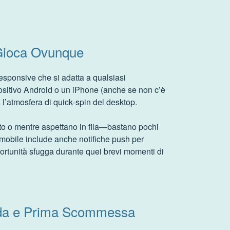
 Gioca Ovunque
 responsive che si adatta a qualsiasi
ositivo Android o un iPhone (anche se non c’è
 l’atmosfera di quick‑spin del desktop.
itto o mentre aspettano in fila—bastano pochi
 mobile include anche notifiche push per
ortunità sfugga durante quei brevi momenti di
pida e Prima Scommessa