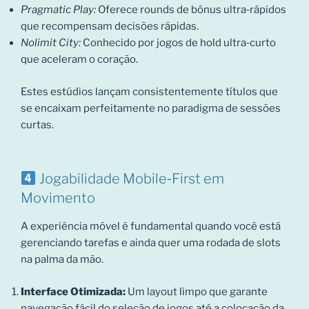
Pragmatic Play:
Oferece rounds de bônus ultra‑rápidos
que recompensam decisões rápidas.
Nolimit City:
Conhecido por jogos de hold ultra‑curto
que aceleram o coração.
Estes estúdios lançam consistentemente títulos que
se encaixam perfeitamente no paradigma de sessões
curtas.
Jogabilidade Mobile‑First em
Movimento
A experiência móvel é fundamental quando você está
gerenciando tarefas e ainda quer uma rodada de slots
na palma da mão.
Interface Otimizada:
Um layout limpo que garante
navegação fácil do seleção de jogos até a colocação da