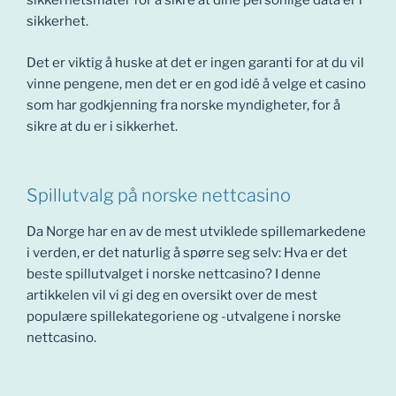
sikkerhetsmåter for å sikre at dine personlige data er i
sikkerhet.
Det er viktig å huske at det er ingen garanti for at du vil
vinne pengene, men det er en god idé å velge et casino
som har godkjenning fra norske myndigheter, for å
sikre at du er i sikkerhet.
Spillutvalg på norske nettcasino
Da Norge har en av de mest utviklede spillemarkedene
i verden, er det naturlig å spørre seg selv: Hva er det
beste spillutvalget i norske nettcasino? I denne
artikkelen vil vi gi deg en oversikt over de mest
populære spillekategoriene og -utvalgene i norske
nettcasino.