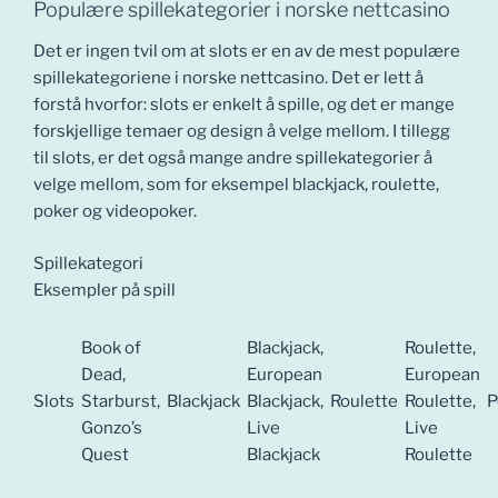
Populære spillekategorier i norske nettcasino
Det er ingen tvil om at slots er en av de mest populære
spillekategoriene i norske nettcasino. Det er lett å
forstå hvorfor: slots er enkelt å spille, og det er mange
forskjellige temaer og design å velge mellom. I tillegg
til slots, er det også mange andre spillekategorier å
velge mellom, som for eksempel blackjack, roulette,
poker og videopoker.
Spillekategori
Eksempler på spill
Book of
Blackjack,
Roulette,
Dead,
European
European
Slots
Starburst,
Blackjack
Blackjack,
Roulette
Roulette,
P
Gonzo’s
Live
Live
Quest
Blackjack
Roulette