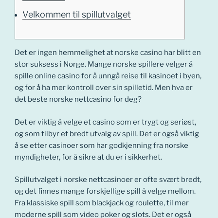
Velkommen til spillutvalget
Det er ingen hemmelighet at norske casino har blitt en
stor suksess i Norge. Mange norske spillere velger å
spille online casino for å unngå reise til kasinoet i byen,
og for å ha mer kontroll over sin spilletid. Men hva er
det beste norske nettcasino for deg?
Det er viktig å velge et casino som er trygt og seriøst,
og som tilbyr et bredt utvalg av spill. Det er også viktig
å se etter casinoer som har godkjenning fra norske
myndigheter, for å sikre at du er i sikkerhet.
Spillutvalget i norske nettcasinoer er ofte svært bredt,
og det finnes mange forskjellige spill å velge mellom.
Fra klassiske spill som blackjack og roulette, til mer
moderne spill som video poker og slots. Det er også