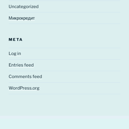
Uncategorized
Микрокредит
META
Log in
Entries feed
Comments feed
WordPress.org