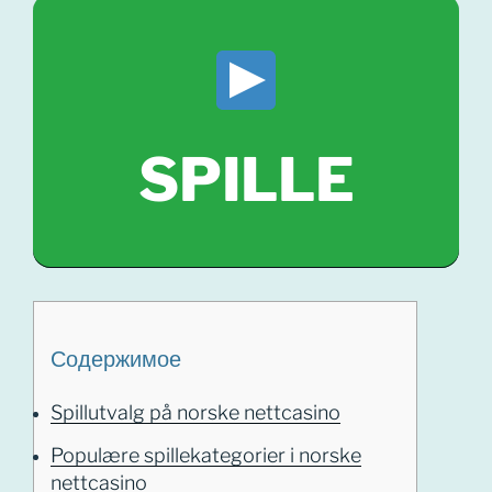
SPILLE
Содержимое
Spillutvalg på norske nettcasino
Populære spillekategorier i norske
nettcasino