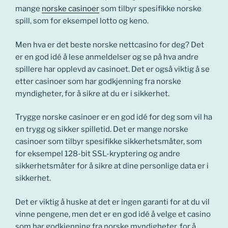
mange
norske casinoer
som tilbyr spesifikke norske
spill, som for eksempel lotto og keno.
Men hva er det beste norske nettcasino for deg? Det
er en god idé å lese anmeldelser og se på hva andre
spillere har opplevd av casinoet. Det er også viktig å se
etter casinoer som har godkjenning fra norske
myndigheter, for å sikre at du er i sikkerhet.
Trygge norske casinoer er en god idé for deg som vil ha
en trygg og sikker spilletid. Det er mange norske
casinoer som tilbyr spesifikke sikkerhetsmåter, som
for eksempel 128-bit SSL-kryptering og andre
sikkerhetsmåter for å sikre at dine personlige data er i
sikkerhet.
Det er viktig å huske at det er ingen garanti for at du vil
vinne pengene, men det er en god idé å velge et casino
som har godkjenning fra norske myndigheter, for å