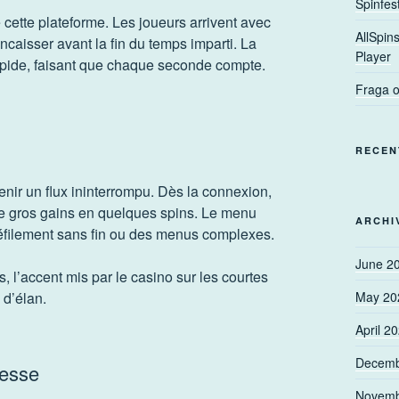
Spinfes
 cette plateforme. Les joueurs arrivent avec
AllSpin
ncaisser avant la fin du temps imparti. La
Player
rapide, faisant que chaque seconde compte.
Fraga o
RECEN
nir un flux ininterrompu. Dès la connexion,
t de gros gains en quelques spins. Le menu
ARCHI
 défilement sans fin ou des menus complexes.
June 2
, l’accent mis par le casino sur les courtes
 d’élan.
May 20
April 2
Decemb
tesse
Novemb