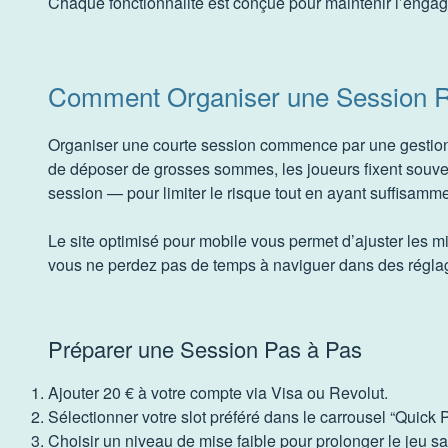
Chaque fonctionnalité est conçue pour maintenir l’engag
Comment Organiser une Session 
Organiser une courte session commence par une gestion 
de déposer de grosses sommes, les joueurs fixent souven
session — pour limiter le risque tout en ayant suffisamme
Le site optimisé pour mobile vous permet d’ajuster les m
vous ne perdez pas de temps à naviguer dans des régl
Préparer une Session Pas à Pas
Ajouter 20 € à votre compte via Visa ou Revolut.
Sélectionner votre slot préféré dans le carrousel “Quick P
Choisir un niveau de mise faible pour prolonger le jeu s