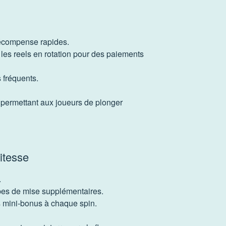
récompense rapides.
 les reels en rotation pour des paiements
 fréquents.
, permettant aux joueurs de plonger
itesse
.
pes de mise supplémentaires.
 mini-bonus à chaque spin.