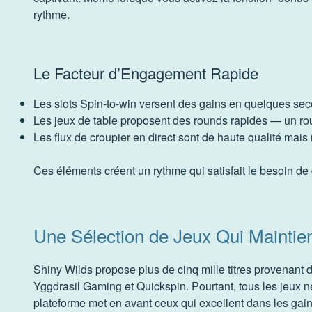
rythme.
Le Facteur d’Engagement Rapide
Les slots Spin‑to‑win versent des gains en quelques se
Les jeux de table proposent des rounds rapides — un ro
Les flux de croupier en direct sont de haute qualité mais
Ces éléments créent un rythme qui satisfait le besoin de 
Une Sélection de Jeux Qui Maintien
Shiny Wilds propose plus de cinq mille titres provenant d
Yggdrasil Gaming et Quickspin. Pourtant, tous les jeux n
plateforme met en avant ceux qui excellent dans les gain