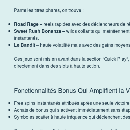
Parmi les titres phares, on trouve :
Road Rage
– reels rapides avec des déclencheurs de 
Sweet Rush Bonanza
– wilds collants qui maintiennent
instantanés.
Le Bandit
– haute volatilité mais avec des gains moyens
Ces jeux sont mis en avant dans la section “Quick Play”
directement dans des slots à haute action.
Fonctionnalités Bonus Qui Amplifient la V
Free spins instantanés attribués après une seule victoire
Achats de bonus qui s’activent immédiatement sans éta
Symboles scatter à haute fréquence qui déclenchent des