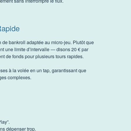
ement sans interrompre le flux.
Rapide
de bankroll adaptée au micro‑jeu. Plutôt que
t une limite d’intervalle — disons 20 € par
nt de fonds pour plusieurs tours rapides.
ises à la volée en un tap, garantissant que
ages complexes.
lay”.
ans dépenser trop.