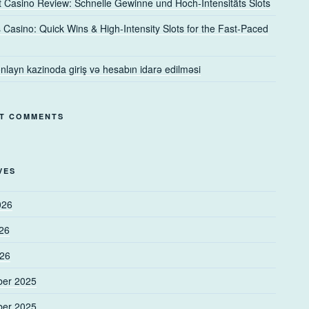
t Casino Review: Schnelle Gewinne und Hoch‑Intensitäts Slots
s Casino: Quick Wins & High‑Intensity Slots for the Fast‑Paced
nlayn kazinoda giriş və hesabın idarə edilməsi
T COMMENTS
VES
026
26
026
er 2025
er 2025