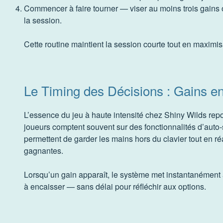
Commencer à faire tourner — viser au moins trois gains 
la session.
Cette routine maintient la session courte tout en maximisa
Le Timing des Décisions : Gains en
L’essence du jeu à haute intensité chez Shiny Wilds rep
joueurs comptent souvent sur des fonctionnalités d’auto
permettent de garder les mains hors du clavier tout en 
gagnantes.
Lorsqu’un gain apparaît, le système met instantanément à
à encaisser — sans délai pour réfléchir aux options.