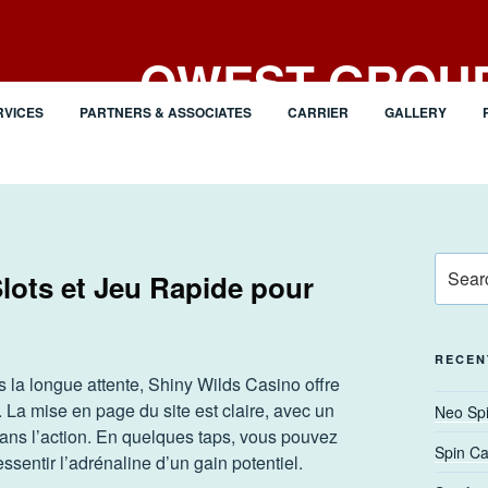
QWEST GROU
RVICES
PARTNERS & ASSOCIATES
CARRIER
GALLERY
BUILDING THE FUTURE
Search
Slots et Jeu Rapide pour
for:
RECEN
 la longue attente, Shiny Wilds Casino offre
 La mise en page du site est claire, avec un
Neo Spi
ans l’action. En quelques taps, vous pouvez
Spin Ca
essentir l’adrénaline d’un gain potentiel.