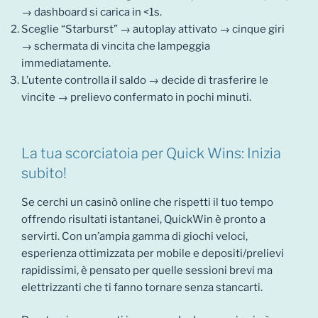
→ dashboard si carica in <1s.
Sceglie “Starburst” → autoplay attivato → cinque giri
→ schermata di vincita che lampeggia
immediatamente.
L’utente controlla il saldo → decide di trasferire le
vincite → prelievo confermato in pochi minuti.
La tua scorciatoia per Quick Wins: Inizia
subito!
Se cerchi un casinò online che rispetti il tuo tempo
offrendo risultati istantanei, QuickWin è pronto a
servirti. Con un’ampia gamma di giochi veloci,
esperienza ottimizzata per mobile e depositi/prelievi
rapidissimi, è pensato per quelle sessioni brevi ma
elettrizzanti che ti fanno tornare senza stancarti.