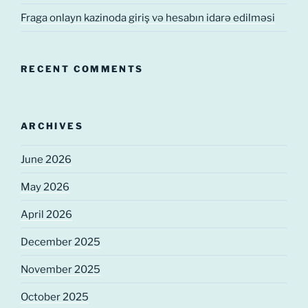
Fraga onlayn kazinoda giriş və hesabın idarə edilməsi
RECENT COMMENTS
ARCHIVES
June 2026
May 2026
April 2026
December 2025
November 2025
October 2025