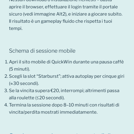
aprire il browser, effettuare il login tramite il portale
sicuro (vedi immagine Alt2), e iniziare a giocare subito.
Il risultato è un gameplay fluido che rispetta i tuoi
tempi.
Schema di sessione mobile
Apri il sito mobile di QuickWin durante una pausa caffè
(5 minuti).
Scegli la slot “Starburst”; attiva autoplay per cinque giri
(≈30 secondi).
Se la vincita supera €20, interrompi; altrimenti passa
alla roulette (≤20 secondi).
Termina la sessione dopo 8–10 minuti con risultati di
vincita/perdita mostrati immediatamente.