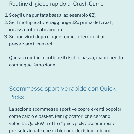
Routine di gioco rapido di Crash Game
Scegli una puntata bassa (ad esempio €2).
Se il moltiplicatore raggiunge 12x prima del crash,
incassa automaticamente.
Se non vinci dopo cinque round, interrompi per
preservare il bankroll.
Questa routine mantiene il rischio basso, mantenendo
comunque l’emozione.
Scommesse sportive rapide con Quick
Picks
La sezione scommesse sportive copre eventi popolari
come calcio e basket. Per i giocatori che cercano
velocità, QuickWin offre “quick picks”: scommesse
pre‑selezionate che richiedono decisioni minime.