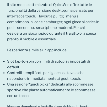
Il sito mobile ottimizzato di QuickWin offre tutte le
funzionalità della versione desktop, ma pensato per
interfacce touch. Il layout è pulito; i menu si
comprimono in icone hamburger; ogni gioco si carica in
pochi secondi su smartphone moderni. Per chi
desidera un gioco rapido durante il tragitto o la pausa
pranzo, il mobile è essenziale.
L’esperienza simile a un’app include:
Slot tap-to-spin con limiti di autoplay impostati di
default.
Controlli semplificati per i giochi da tavolo che
rispondono immediatamente ai gesti touch.
Una sezione “quick picks” dedicata alle scommesse
sportive che piazza automaticamente le scommesse
con un tocco.
Nessun download o installazione richiesti – basta