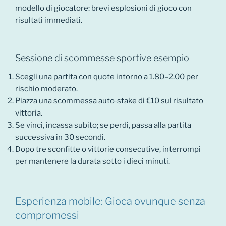
modello di giocatore: brevi esplosioni di gioco con
risultati immediati.
Sessione di scommesse sportive esempio
Scegli una partita con quote intorno a 1.80–2.00 per
rischio moderato.
Piazza una scommessa auto‑stake di €10 sul risultato
vittoria.
Se vinci, incassa subito; se perdi, passa alla partita
successiva in 30 secondi.
Dopo tre sconfitte o vittorie consecutive, interrompi
per mantenere la durata sotto i dieci minuti.
Esperienza mobile: Gioca ovunque senza
compromessi