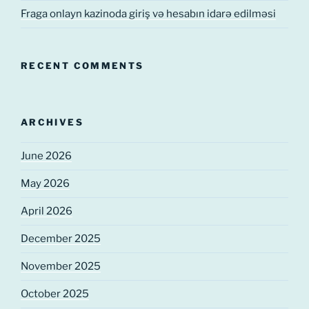
Fraga onlayn kazinoda giriş və hesabın idarə edilməsi
RECENT COMMENTS
ARCHIVES
June 2026
May 2026
April 2026
December 2025
November 2025
October 2025