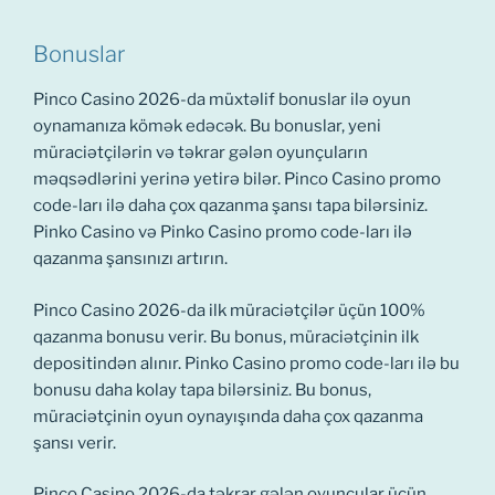
Bonuslar
Pinco Casino 2026-da müxtəlif bonuslar ilə oyun
oynamanıza kömək edəcək. Bu bonuslar, yeni
müraciətçilərin və təkrar gələn oyunçuların
məqsədlərini yerinə yetirə bilər. Pinco Casino promo
code-ları ilə daha çox qazanma şansı tapa bilərsiniz.
Pinko Casino və Pinko Casino promo code-ları ilə
qazanma şansınızı artırın.
Pinco Casino 2026-da ilk müraciətçilər üçün 100%
qazanma bonusu verir. Bu bonus, müraciətçinin ilk
depositindən alınır. Pinko Casino promo code-ları ilə bu
bonusu daha kolay tapa bilərsiniz. Bu bonus,
müraciətçinin oyun oynayışında daha çox qazanma
şansı verir.
Pinco Casino 2026-da təkrar gələn oyunçular üçün