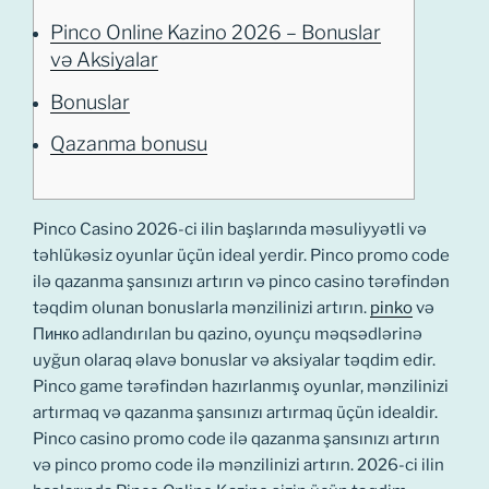
Pinco Online Kazino 2026 – Bonuslar
və Aksiyalar
Bonuslar
Qazanma bonusu
Pinco Casino 2026-ci ilin başlarında məsuliyyətli və
təhlükəsiz oyunlar üçün ideal yerdir. Pinco promo code
ilə qazanma şansınızı artırın və pinco casino tərəfindən
təqdim olunan bonuslarla mənzilinizi artırın.
pinko
və
Пинко adlandırılan bu qazino, oyunçu məqsədlərinə
uyğun olaraq əlavə bonuslar və aksiyalar təqdim edir.
Pinco game tərəfindən hazırlanmış oyunlar, mənzilinizi
artırmaq və qazanma şansınızı artırmaq üçün idealdir.
Pinco casino promo code ilə qazanma şansınızı artırın
və pinco promo code ilə mənzilinizi artırın. 2026-ci ilin