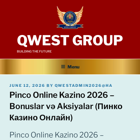
Skip
to
content
QWEST GROUP
BUILDING THE FUTURE
Menu
POSTED
JUNE 12, 2026
BY
QWESTADMIN2026@HA
ON
Pinco Online Kazino 2026 –
Bonuslar və Aksiyalar (Пинко
Казино Онлайн)
Pinco Online Kazino 2026 –