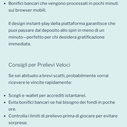
Bonifici bancari che vengono processati in pochi minuti
sui browser mobili.
Il design instant‑play della piattaforma garantisce che
puoi passare dal deposito allo spin in meno di un
minuto—perfetto per chi desidera gratificazione
immediata.
Consigli per Prelievi Veloci
Se sei abituato a brevi scatti, probabilmente vorrai
ricevere le vincite rapidamente:
Scegli e-wallet per accrediti istantanei.
Evita bonifici bancari se hai bisogno dei fondi in poche
ore.
Controlla i limiti di prelievo prima di giocare per evitare
sorprese.