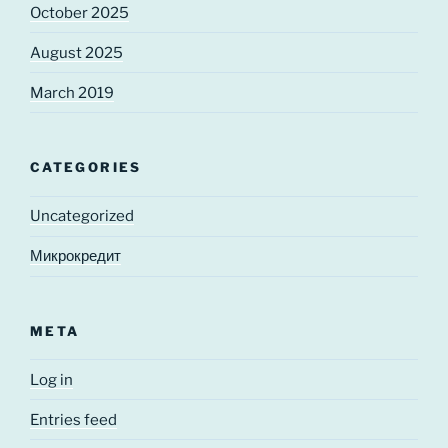
October 2025
August 2025
March 2019
CATEGORIES
Uncategorized
Микрокредит
META
Log in
Entries feed