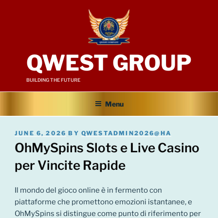
Skip
to
content
QWEST GROUP
BUILDING THE FUTURE
Menu
POSTED
JUNE 6, 2026
BY
QWESTADMIN2026@HA
ON
OhMySpins Slots e Live Casino
per Vincite Rapide
Il mondo del gioco online è in fermento con
piattaforme che promettono emozioni istantanee, e
OhMySpins si distingue come punto di riferimento per