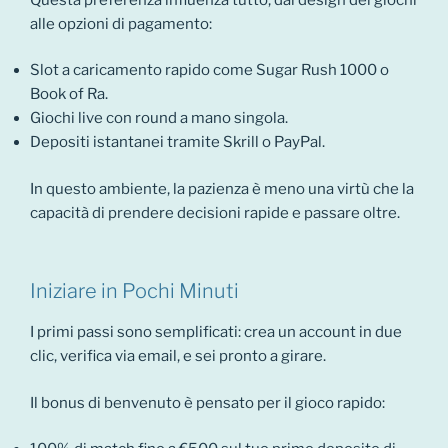
alle opzioni di pagamento:
Slot a caricamento rapido come Sugar Rush 1000 o
Book of Ra.
Giochi live con round a mano singola.
Depositi istantanei tramite Skrill o PayPal.
In questo ambiente, la pazienza è meno una virtù che la
capacità di prendere decisioni rapide e passare oltre.
Iniziare in Pochi Minuti
I primi passi sono semplificati: crea un account in due
clic, verifica via email, e sei pronto a girare.
Il bonus di benvenuto è pensato per il gioco rapido: