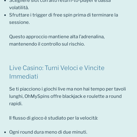
Scegliere slot con alto return-to-player e bassa
volatilità.
Sfruttare i trigger di free spin prima di terminare la
sessione.
Questo approccio mantiene alta l’adrenalina,
mantenendo il controllo sul rischio.
Live Casino: Turni Veloci e Vincite
Immediati
Se ti piacciono i giochi live ma non hai tempo per tavoli
lunghi, OhMySpins offre blackjack e roulette a round
rapidi.
Il flusso di gioco è studiato per la velocità:
Ogni round dura meno di due minuti.