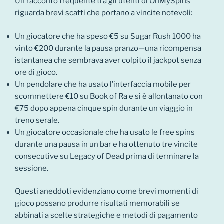
Un racconto frequente tra gli utenti di OhMySpins
riguarda brevi scatti che portano a vincite notevoli:
Un giocatore che ha speso €5 su Sugar Rush 1000 ha
vinto €200 durante la pausa pranzo—una ricompensa
istantanea che sembrava aver colpito il jackpot senza
ore di gioco.
Un pendolare che ha usato l’interfaccia mobile per
scommettere €10 su Book of Ra e si è allontanato con
€75 dopo appena cinque spin durante un viaggio in
treno serale.
Un giocatore occasionale che ha usato le free spins
durante una pausa in un bar e ha ottenuto tre vincite
consecutive su Legacy of Dead prima di terminare la
sessione.
Questi aneddoti evidenziano come brevi momenti di
gioco possano produrre risultati memorabili se
abbinati a scelte strategiche e metodi di pagamento