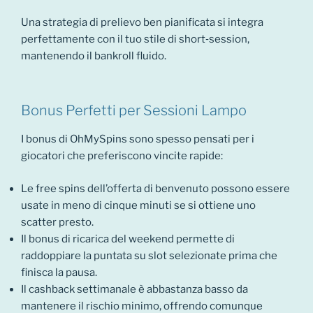
Una strategia di prelievo ben pianificata si integra
perfettamente con il tuo stile di short‑session,
mantenendo il bankroll fluido.
Bonus Perfetti per Sessioni Lampo
I bonus di OhMySpins sono spesso pensati per i
giocatori che preferiscono vincite rapide:
Le free spins dell’offerta di benvenuto possono essere
usate in meno di cinque minuti se si ottiene uno
scatter presto.
Il bonus di ricarica del weekend permette di
raddoppiare la puntata su slot selezionate prima che
finisca la pausa.
Il cashback settimanale è abbastanza basso da
mantenere il rischio minimo, offrendo comunque