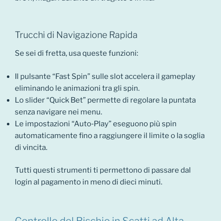
Trucchi di Navigazione Rapida
Se sei di fretta, usa queste funzioni:
Il pulsante “Fast Spin” sulle slot accelera il gameplay
eliminando le animazioni tra gli spin.
Lo slider “Quick Bet” permette di regolare la puntata
senza navigare nei menu.
Le impostazioni “Auto‑Play” eseguono più spin
automaticamente fino a raggiungere il limite o la soglia
di vincita.
Tutti questi strumenti ti permettono di passare dal
login al pagamento in meno di dieci minuti.
Controllo del Rischio in Scatti ad Alta