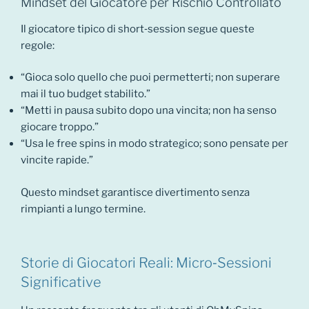
Mindset del Giocatore per Rischio Controllato
Il giocatore tipico di short‑session segue queste
regole:
“Gioca solo quello che puoi permetterti; non superare
mai il tuo budget stabilito.”
“Metti in pausa subito dopo una vincita; non ha senso
giocare troppo.”
“Usa le free spins in modo strategico; sono pensate per
vincite rapide.”
Questo mindset garantisce divertimento senza
rimpianti a lungo termine.
Storie di Giocatori Reali: Micro‑Sessioni
Significative