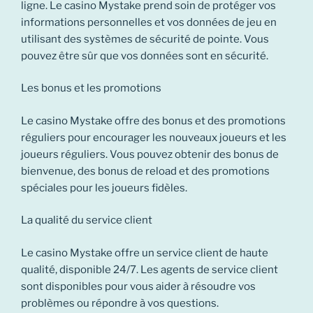
ligne. Le casino Mystake prend soin de protéger vos
informations personnelles et vos données de jeu en
utilisant des systèmes de sécurité de pointe. Vous
pouvez être sûr que vos données sont en sécurité.
Les bonus et les promotions
Le casino Mystake offre des bonus et des promotions
réguliers pour encourager les nouveaux joueurs et les
joueurs réguliers. Vous pouvez obtenir des bonus de
bienvenue, des bonus de reload et des promotions
spéciales pour les joueurs fidèles.
La qualité du service client
Le casino Mystake offre un service client de haute
qualité, disponible 24/7. Les agents de service client
sont disponibles pour vous aider à résoudre vos
problèmes ou répondre à vos questions.