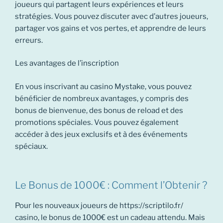
joueurs qui partagent leurs expériences et leurs
stratégies. Vous pouvez discuter avec d’autres joueurs,
partager vos gains et vos pertes, et apprendre de leurs
erreurs.
Les avantages de l’inscription
En vous inscrivant au casino Mystake, vous pouvez
bénéficier de nombreux avantages, y compris des
bonus de bienvenue, des bonus de reload et des
promotions spéciales. Vous pouvez également
accéder à des jeux exclusifs et à des événements
spéciaux.
Le Bonus de 1000€ : Comment l’Obtenir ?
Pour les nouveaux joueurs de https://scriptilo.fr/
casino, le bonus de 1000€ est un cadeau attendu. Mais