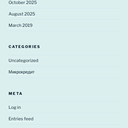
October 2025
August 2025
March 2019
CATEGORIES
Uncategorized
Микрокредит
META
Log in
Entries feed