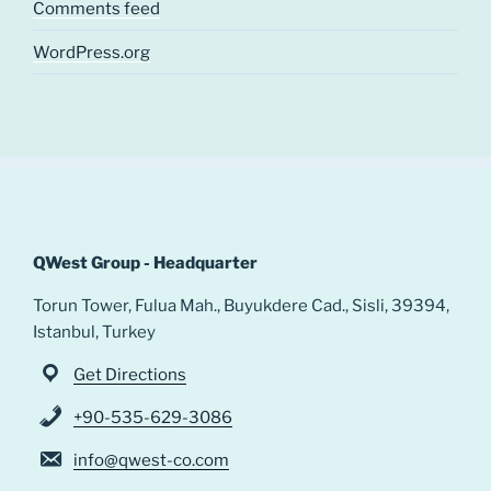
Comments feed
WordPress.org
QWest Group - Headquarter
Torun Tower, Fulua Mah., Buyukdere Cad., Sisli, 39394,
Istanbul, Turkey
Get Directions
+90-535-629-3086
info@qwest-co.com