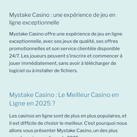
Mystake Casino : une expérience de jeu en
ligne exceptionnelle
Mystake Casino offre une expérience de jeu en ligne
exceptionnelle, avec ses jeux de qualité, ses offres
promotionnelles et son service clientèle disponible
24/7. Les joueurs peuvent s’inscrire et commencer à
jouer immédiatement, sans avoir à télécharger de
logiciel ou à installer de fichiers.
Mystake Casino : Le Meilleur Casino en
Ligne en 2025 ?
Les casinos en ligne sont de plus en plus populaires, et
il est difficile de choisir le meilleur. C’est pourquoi nous
allons vous présenter Mystake Casino, un des plus