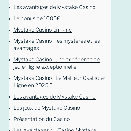
Les avantages de Mystake Casino
Le bonus de 1000€
Mystake Casino en ligne
Mystake Casino : les mystères et les
avantages
Mystake Casino : une expérience de
jeu en ligne exceptionnelle
Mystake Casino : Le Meilleur Casino en
Ligne en 2025 ?
Les avantages de Mystake Casino
Les jeux de Mystake Casino
Présentation du Casino
Les Avantages du Casino Mystake