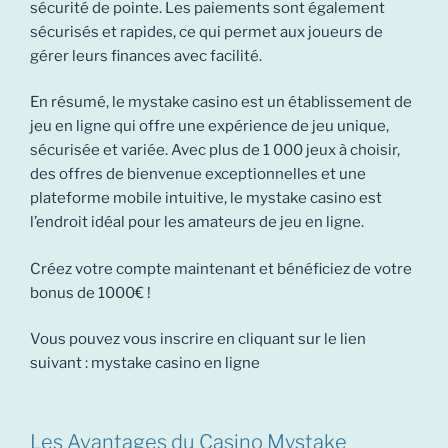
sécurité de pointe. Les paiements sont également
sécurisés et rapides, ce qui permet aux joueurs de
gérer leurs finances avec facilité.
En résumé, le mystake casino est un établissement de
jeu en ligne qui offre une expérience de jeu unique,
sécurisée et variée. Avec plus de 1 000 jeux à choisir,
des offres de bienvenue exceptionnelles et une
plateforme mobile intuitive, le mystake casino est
l’endroit idéal pour les amateurs de jeu en ligne.
Créez votre compte maintenant et bénéficiez de votre
bonus de 1000€ !
Vous pouvez vous inscrire en cliquant sur le lien
suivant : mystake casino en ligne
Les Avantages du Casino Mystake