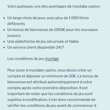
Voici quelques-uns des avantages de mystake casino :
Un large choix de jeux, avec plus de 1 000 titres
différents
Un bonus de bienvenue de 1000€ pour les nouveaux
joueurs
Une plateforme de jeu sécurisée et fiable
Un service client disponible 24/7
Les conditions de jeu
mystaje
Pour jouer à mystake casino, vous devez créer un
compte et déposer un minimum de 20€. Le bonus de
bienvenue est attribué automatiquement à votre
compte après votre première déposition. Il est
important de noter que les conditions de jeu sont
sujettes à modification, il est donc recommandé de
vérifier les conditions de jeu avant de commencer à