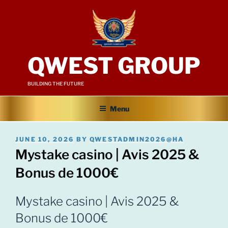
Skip
to
content
QWEST GROUP
BUILDING THE FUTURE
Menu
POSTED
JUNE 10, 2026
BY
QWESTADMIN2026@HA
ON
Mystake casino | Avis 2025 &
Bonus de 1000€
Mystake casino | Avis 2025 &
Bonus de 1000€