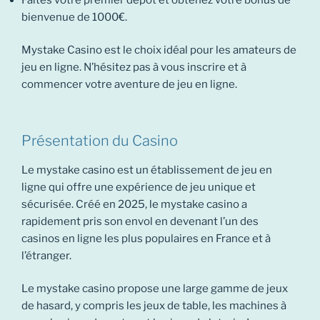
bienvenue de 1000€.
Mystake Casino est le choix idéal pour les amateurs de
jeu en ligne. N’hésitez pas à vous inscrire et à
commencer votre aventure de jeu en ligne.
Présentation du Casino
Le mystake casino est un établissement de jeu en
ligne qui offre une expérience de jeu unique et
sécurisée. Créé en 2025, le mystake casino a
rapidement pris son envol en devenant l’un des
casinos en ligne les plus populaires en France et à
l’étranger.
Le mystake casino propose une large gamme de jeux
de hasard, y compris les jeux de table, les machines à