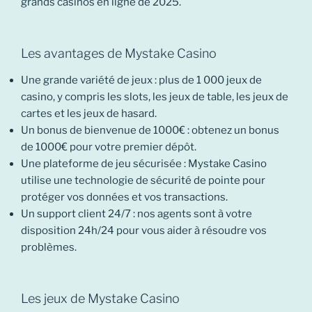
grands casinos en ligne de 2025.
Les avantages de Mystake Casino
Une grande variété de jeux : plus de 1 000 jeux de
casino, y compris les slots, les jeux de table, les jeux de
cartes et les jeux de hasard.
Un bonus de bienvenue de 1000€ : obtenez un bonus
de 1000€ pour votre premier dépôt.
Une plateforme de jeu sécurisée : Mystake Casino
utilise une technologie de sécurité de pointe pour
protéger vos données et vos transactions.
Un support client 24/7 : nos agents sont à votre
disposition 24h/24 pour vous aider à résoudre vos
problèmes.
Les jeux de Mystake Casino