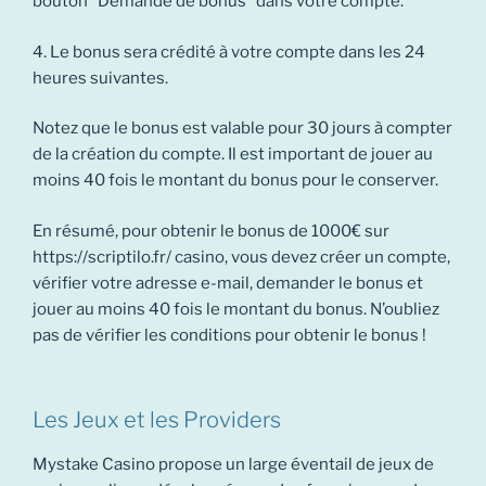
bouton “Demande de bonus” dans votre compte.
4. Le bonus sera crédité à votre compte dans les 24
heures suivantes.
Notez que le bonus est valable pour 30 jours à compter
de la création du compte. Il est important de jouer au
moins 40 fois le montant du bonus pour le conserver.
En résumé, pour obtenir le bonus de 1000€ sur
https://scriptilo.fr/ casino, vous devez créer un compte,
vérifier votre adresse e-mail, demander le bonus et
jouer au moins 40 fois le montant du bonus. N’oubliez
pas de vérifier les conditions pour obtenir le bonus !
Les Jeux et les Providers
Mystake Casino propose un large éventail de jeux de