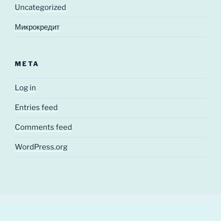
Uncategorized
Микрокредит
META
Log in
Entries feed
Comments feed
WordPress.org