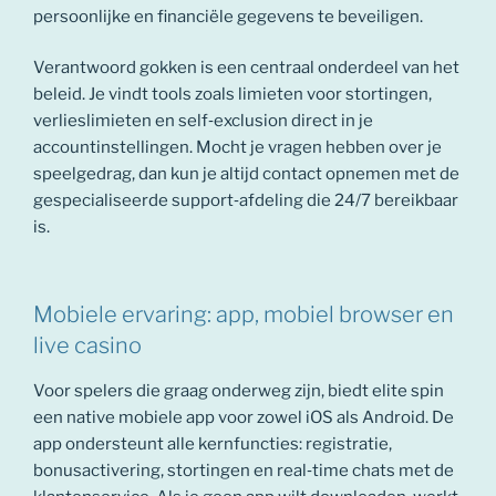
persoonlijke en financiële gegevens te beveiligen.
Verantwoord gokken is een centraal onderdeel van het
beleid. Je vindt tools zoals limieten voor stortingen,
verlieslimieten en self‑exclusion direct in je
accountinstellingen. Mocht je vragen hebben over je
speelgedrag, dan kun je altijd contact opnemen met de
gespecialiseerde support‑afdeling die 24/7 bereikbaar
is.
Mobiele ervaring: app, mobiel browser en
live casino
Voor spelers die graag onderweg zijn, biedt elite spin
een native mobiele app voor zowel iOS als Android. De
app ondersteunt alle kernfuncties: registratie,
bonusactivering, stortingen en real‑time chats met de