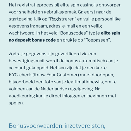
Het registratieproces bij elite spin casino is ontworpen
voor snelheid en gebruiksgemak. Ga eerst naar de
startpagina, klik op “Registreren” en vul je persoonlijke
gegevens in: naam, adres, e‑mail en een veilig
wachtwoord. In het veld “Bonuscodes” typ je
elite spin
no deposit bonus code
en druk je op “Toepassen”.
Zodra je gegevens zijn geverifieerd via een
bevestigingsmail, wordt de bonus automatisch aan je
account gekoppeld. Het kan zijn dat je een korte
KYC‑check (Know Your Customer) moet doorlopen,
bijvoorbeeld een foto van je legitimatiebewijs, om te
voldoen aan de Nederlandse regelgeving. Na
goedkeuring kun je direct inloggen en beginnen met
spelen.
Bonusvoorwaarden: inzetvereisten,