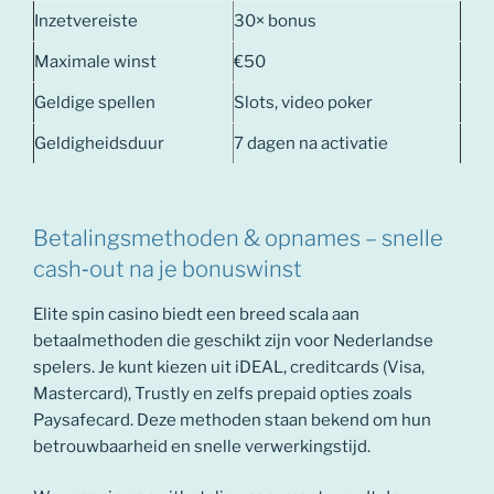
Inzetvereiste
30× bonus
Maximale winst
€50
Geldige spellen
Slots, video poker
Geldigheidsduur
7 dagen na activatie
Betalingsmethoden & opnames – snelle
cash‑out na je bonuswinst
Elite spin casino biedt een breed scala aan
betaalmethoden die geschikt zijn voor Nederlandse
spelers. Je kunt kiezen uit iDEAL, creditcards (Visa,
Mastercard), Trustly en zelfs prepaid opties zoals
Paysafecard. Deze methoden staan bekend om hun
betrouwbaarheid en snelle verwerkingstijd.