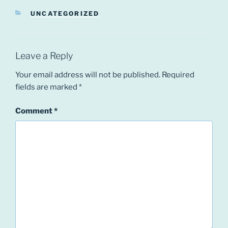
CATEGORIES
UNCATEGORIZED
Leave a Reply
Your email address will not be published.
Required
fields are marked
*
Comment
*