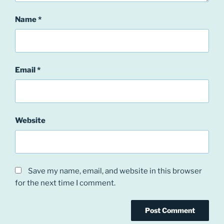
Name
*
Email
*
Website
Save my name, email, and website in this browser
for the next time I comment.