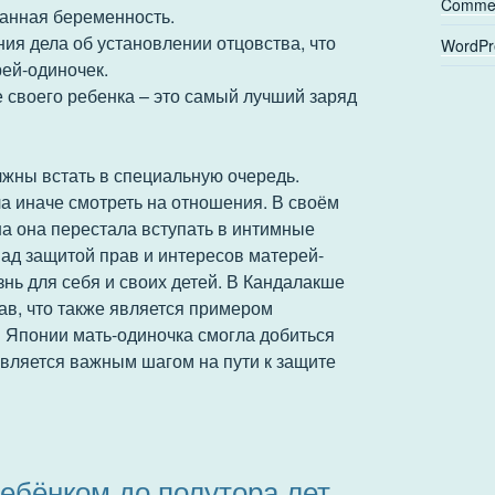
Commen
анная беременность.
ия дела об установлении отцовства, что
WordPr
рей-одиночек.
те своего ребенка – это самый лучший заряд
лжны встать в специальную очередь.
ла иначе смотреть на отношения. В своём
на она перестала вступать в интимные
ад защитой прав и интересов матерей-
нь для себя и своих детей. В Кандалакше
ав, что также является примером
В Японии мать-одиночка смогла добиться
является важным шагом на пути к защите
ребёнком до полутора лет