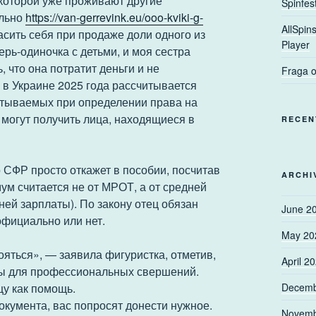
 которой уже проживают другие
Spinfes
ельно
https://van-gerrevink.eu/ooo-kviki-g-
AllSpin
асить себя при продаже доли одного из
Player
рь-одиночка с детьми, и моя сестра
, что она потратит деньги и не
Fraga o
в Украине 2025 года рассчитывается
читываемых при определении права на
могут получить лица, находящиеся в
RECEN
о СФР просто откажет в пособии, посчитав
ARCHI
ум считается не от МРОТ, а от средней
ней зарплаты). По закону отец обязан
June 2
официально или нет.
May 20
ояться», — заявила фигуристка, отметив,
April 2
лы для профессиональных свершений.
цу как помощь.
Decemb
документа, вас попросят донести нужное.
Novemb