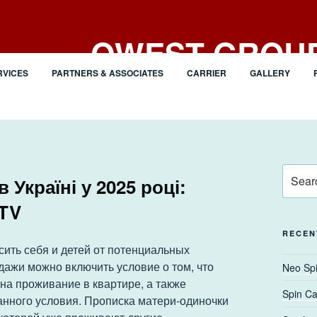
QWEST GROU
RVICES
PARTNERS & ASSOCIATES
CARRIER
GALLERY
BUILDING THE FUTURE
Search
Україні у 2025 році:
for:
CTV
RECEN
сить себя и детей от потенциальных
ажи можно включить условие о том, что
Neo Spi
 на проживание в квартире, а также
Spin Ca
анного условия. Прописка матери-одиночки