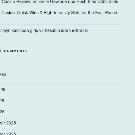
t Casino Review: Schnelle Gewinne und Hoch‑Intensitäts Slots
s Casino: Quick Wins & High‑Intensity Slots for the Fast‑Paced
nlayn kazinoda giriş və hesabın idarə edilməsi
T COMMENTS
VES
026
26
026
er 2025
er 2025