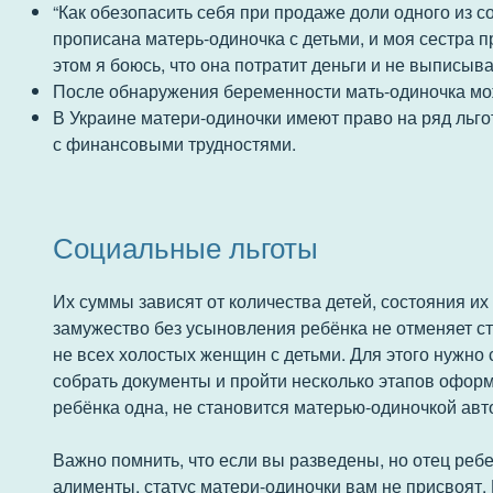
“Как обезопасить себя при продаже доли одного из с
прописана матерь-одиночка с детьми, и моя сестра п
этом я боюсь, что она потратит деньги и не выписыва
После обнаружения беременности мать-одиночка мо
В Украине матери-одиночки имеют право на ряд льго
с финансовыми трудностями.
Социальные льготы
Их суммы зависят от количества детей, состояния и
замужество без усыновления ребёнка не отменяет с
не всех холостых женщин с детьми. Для этого нужно
собрать документы и пройти несколько этапов офор
ребёнка одна, не становится матерью-одиночкой авт
Важно помнить, что если вы разведены, но отец ребе
алименты, статус матери-одиночки вам не присвоят. 