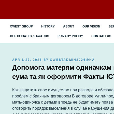
Skip
to
content
QWEST GROUP
HISTORY
ABOUT
OUR VISION
SE
CERTIFICATES & AWARDS
PRIVACY POLICY
CONTACT US
POSTED
APRIL 23, 2026
BY
QWESTADMIN2026@HA
ON
Допомога матерям одиначкам в 
сума та як оформити Факты I
Как защитить свое имущество при разводе и обезопа
проблем с брачным договором В договоре купли-прод
мать-одиночка с детьми впредь не будет иметь права
оговорить порядок выселения в случае нарушения д