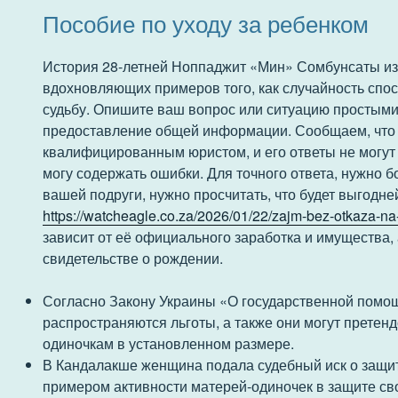
Пособие по уходу за ребенком
История 28-летней Ноппаджит «Мин» Сомбунсаты из
вдохновляющих примеров того, как случайность спо
судьбу. Опишите ваш вопрос или ситуацию простыми
предоставление общей информации. Сообщаем, что 
квалифицированным юристом, и его ответы не могут 
могу содержать ошибки. Для точного ответа, нужно б
вашей подруги, нужно просчитать, что будет выгодне
https://watcheagle.co.za/2026/01/22/zajm-bez-otkaza-na-
зависит от её официального заработка и имущества, 
свидетельстве о рождении.
Согласно Закону Украины «О государственной помощ
распространяются льготы, а также они могут прете
одиночкам в установленном размере.
В Кандалакше женщина подала судебный иск о защит
примером активности матерей-одиночек в защите св