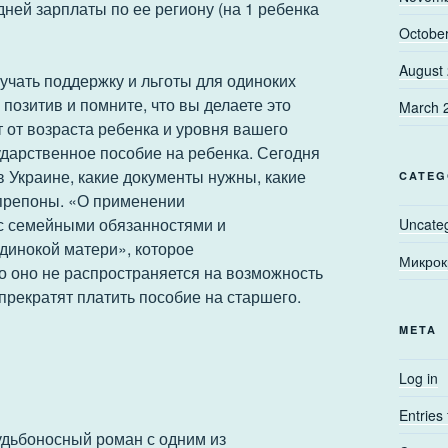
дней зарплаты по ее региону (на 1 ребенка
Octobe
August
учать поддержку и льготы для одиноких
 позитив и помните, что вы делаете это
March 
 от возраста ребенка и уровня вашего
ударственное пособие на ребенка. Сегодня
в Украине, какие документы нужны, какие
CATEG
 препоны. «О применении
 с семейными обязанностями и
Uncate
динокой матери», которое
Микрок
ко оно не распространяется на возможность
прекратят платить пособие на старшего.
META
Log in
Entries
судьбоносный роман с одним из