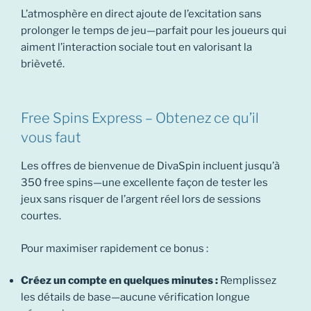
L’atmosphère en direct ajoute de l’excitation sans
prolonger le temps de jeu—parfait pour les joueurs qui
aiment l’interaction sociale tout en valorisant la
brièveté.
Free Spins Express – Obtenez ce qu’il
vous faut
Les offres de bienvenue de DivaSpin incluent jusqu’à
350 free spins—une excellente façon de tester les
jeux sans risquer de l’argent réel lors de sessions
courtes.
Pour maximiser rapidement ce bonus :
Créez un compte en quelques minutes :
Remplissez
les détails de base—aucune vérification longue