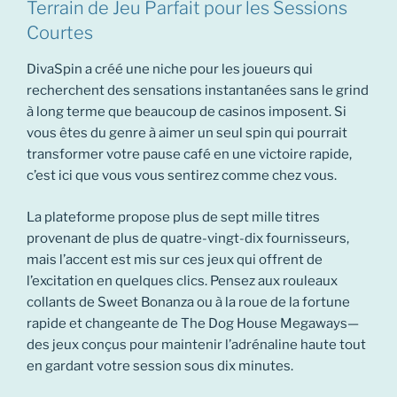
Terrain de Jeu Parfait pour les Sessions
Courtes
DivaSpin a créé une niche pour les joueurs qui
recherchent des sensations instantanées sans le grind
à long terme que beaucoup de casinos imposent. Si
vous êtes du genre à aimer un seul spin qui pourrait
transformer votre pause café en une victoire rapide,
c’est ici que vous vous sentirez comme chez vous.
La plateforme propose plus de sept mille titres
provenant de plus de quatre-vingt-dix fournisseurs,
mais l’accent est mis sur ces jeux qui offrent de
l’excitation en quelques clics. Pensez aux rouleaux
collants de Sweet Bonanza ou à la roue de la fortune
rapide et changeante de The Dog House Megaways—
des jeux conçus pour maintenir l’adrénaline haute tout
en gardant votre session sous dix minutes.