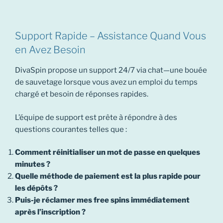
Support Rapide – Assistance Quand Vous
en Avez Besoin
DivaSpin propose un support 24/7 via chat—une bouée
de sauvetage lorsque vous avez un emploi du temps
chargé et besoin de réponses rapides.
L’équipe de support est prête à répondre à des
questions courantes telles que :
Comment réinitialiser un mot de passe en quelques
minutes ?
Quelle méthode de paiement est la plus rapide pour
les dépôts ?
Puis-je réclamer mes free spins immédiatement
après l’inscription ?