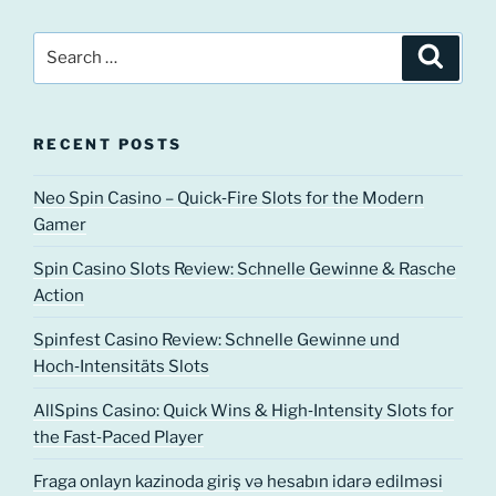
Search
Search
for:
RECENT POSTS
Neo Spin Casino – Quick‑Fire Slots for the Modern
Gamer
Spin Casino Slots Review: Schnelle Gewinne & Rasche
Action
Spinfest Casino Review: Schnelle Gewinne und
Hoch‑Intensitäts Slots
AllSpins Casino: Quick Wins & High‑Intensity Slots for
the Fast‑Paced Player
Fraga onlayn kazinoda giriş və hesabın idarə edilməsi