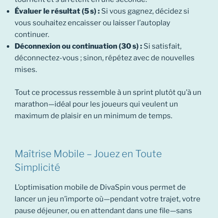
Évaluer le résultat (5 s) :
Si vous gagnez, décidez si
vous souhaitez encaisser ou laisser l’autoplay
continuer.
Déconnexion ou continuation (30 s) :
Si satisfait,
déconnectez-vous ; sinon, répétez avec de nouvelles
mises.
Tout ce processus ressemble à un sprint plutôt qu’à un
marathon—idéal pour les joueurs qui veulent un
maximum de plaisir en un minimum de temps.
Maîtrise Mobile – Jouez en Toute
Simplicité
L’optimisation mobile de DivaSpin vous permet de
lancer un jeu n’importe où—pendant votre trajet, votre
pause déjeuner, ou en attendant dans une file—sans