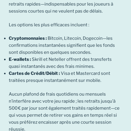
retraits rapides—indispensables pour les joueurs à
sessions courtes qui ne veulent pas de délais.
Les options les plus efficaces incluent :
Cryptomonnaies :
Bitcoin, Litecoin, Dogecoin—les
confirmations instantanées signifient que les fonds
sont disponibles en quelques secondes.
E-wallets :
Skrill et Neteller offrent des transferts
quasi instantanés avec des frais minimes.
Cartes de Crédit/Débit :
Visa et Mastercard sont
traitées presque instantanément sur mobile.
Aucun plafond de frais quotidiens ou mensuels
n’interfère avec votre jeu rapide ; les retraits jusqu’à
500 € par jour sont également traités rapidement—ce
qui vous permet de retirer vos gains en temps réel si
vous préférez encaisser après une courte session
réussie.