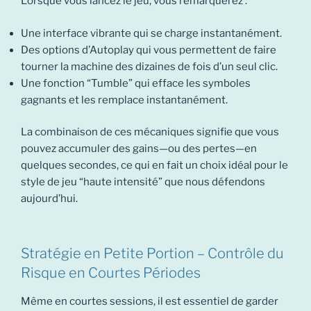
Lorsque vous lancez le jeu, vous remarquerez :
Une interface vibrante qui se charge instantanément.
Des options d’Autoplay qui vous permettent de faire
tourner la machine des dizaines de fois d’un seul clic.
Une fonction “Tumble” qui efface les symboles
gagnants et les remplace instantanément.
La combinaison de ces mécaniques signifie que vous
pouvez accumuler des gains—ou des pertes—en
quelques secondes, ce qui en fait un choix idéal pour le
style de jeu “haute intensité” que nous défendons
aujourd’hui.
Stratégie en Petite Portion – Contrôle du
Risque en Courtes Périodes
Même en courtes sessions, il est essentiel de garder