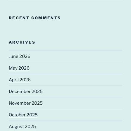
RECENT COMMENTS
ARCHIVES
June 2026
May 2026
April 2026
December 2025
November 2025
October 2025
August 2025