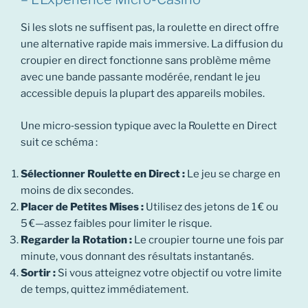
Si les slots ne suffisent pas, la roulette en direct offre
une alternative rapide mais immersive. La diffusion du
croupier en direct fonctionne sans problème même
avec une bande passante modérée, rendant le jeu
accessible depuis la plupart des appareils mobiles.
Une micro‑session typique avec la Roulette en Direct
suit ce schéma :
Sélectionner Roulette en Direct :
Le jeu se charge en
moins de dix secondes.
Placer de Petites Mises :
Utilisez des jetons de 1 € ou
5 €—assez faibles pour limiter le risque.
Regarder la Rotation :
Le croupier tourne une fois par
minute, vous donnant des résultats instantanés.
Sortir :
Si vous atteignez votre objectif ou votre limite
de temps, quittez immédiatement.