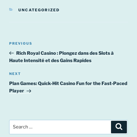
CATEGORIES
UNCATEGORIZED
Post
Previous
PREVIOUS
navigation
Post
Rich Royal Casino : Plongez dans des Slots à
Haute Intensité et des Gains Rapides
Next
NEXT
Post
Plan Games: Quick‑Hit Casino Fun for the Fast‑Paced
Player
Search
Search
for: