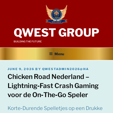
Skip
to
content
QWEST GROUP
BUILDING THE FUTURE
Menu
POSTED
JUNE 9, 2026
BY
QWESTADMIN2026@HA
ON
Chicken Road Nederland –
Lightning‑Fast Crash Gaming
voor de On‑The‑Go Speler
Korte‑Durende Spelletjes op een Drukke