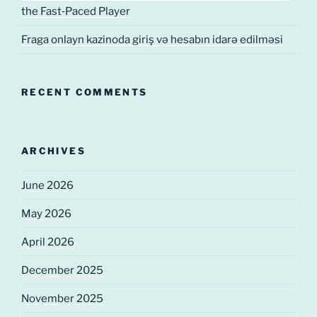
the Fast‑Paced Player
Fraga onlayn kazinoda giriş və hesabın idarə edilməsi
RECENT COMMENTS
ARCHIVES
June 2026
May 2026
April 2026
December 2025
November 2025