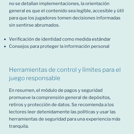
no se detallan implementaciones, la orientación
general es que el contenido sea legible, accesible y útil
para que los jugadores tomen decisiones informadas
sin sentirse abrumados.
Verificación de identidad como medida estándar
Consejos para proteger la información personal
Herramientas de control y límites para el
juego responsable
En resumen, el módulo de pagos y seguridad
promueve la comprensión general de depósitos,
retiros y protección de datos. Se recomienda a los
lectores leer detenidamente las políticas y usar las
herramientas de seguridad para una experiencia más
tranquila.