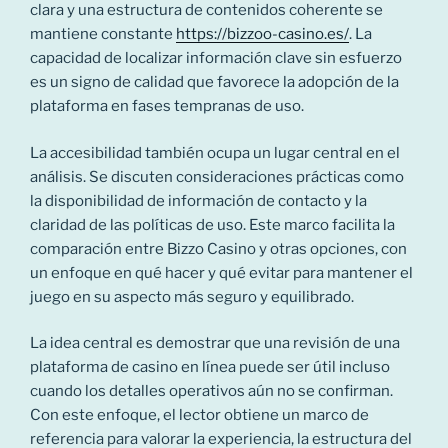
clara y una estructura de contenidos coherente se
mantiene constante
https://bizzoo-casino.es/
. La
capacidad de localizar información clave sin esfuerzo
es un signo de calidad que favorece la adopción de la
plataforma en fases tempranas de uso.
La accesibilidad también ocupa un lugar central en el
análisis. Se discuten consideraciones prácticas como
la disponibilidad de información de contacto y la
claridad de las políticas de uso. Este marco facilita la
comparación entre Bizzo Casino y otras opciones, con
un enfoque en qué hacer y qué evitar para mantener el
juego en su aspecto más seguro y equilibrado.
La idea central es demostrar que una revisión de una
plataforma de casino en línea puede ser útil incluso
cuando los detalles operativos aún no se confirman.
Con este enfoque, el lector obtiene un marco de
referencia para valorar la experiencia, la estructura del