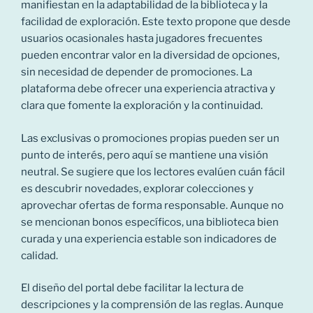
manifiestan en la adaptabilidad de la biblioteca y la
facilidad de exploración. Este texto propone que desde
usuarios ocasionales hasta jugadores frecuentes
pueden encontrar valor en la diversidad de opciones,
sin necesidad de depender de promociones. La
plataforma debe ofrecer una experiencia atractiva y
clara que fomente la exploración y la continuidad.
Las exclusivas o promociones propias pueden ser un
punto de interés, pero aquí se mantiene una visión
neutral. Se sugiere que los lectores evalúen cuán fácil
es descubrir novedades, explorar colecciones y
aprovechar ofertas de forma responsable. Aunque no
se mencionan bonos específicos, una biblioteca bien
curada y una experiencia estable son indicadores de
calidad.
El diseño del portal debe facilitar la lectura de
descripciones y la comprensión de las reglas. Aunque