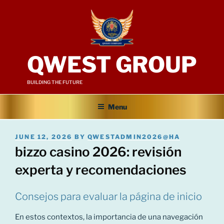
Skip
to
content
QWEST GROUP
BUILDING THE FUTURE
Menu
POSTED
JUNE 12, 2026
BY
QWESTADMIN2026@HA
ON
bizzo casino 2026: revisión
experta y recomendaciones
Consejos para evaluar la página de inicio
En estos contextos, la importancia de una navegación