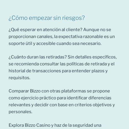
¿Cómo empezar sin riesgos?
¿Qué esperar en atención al cliente? Aunque no se
proporcionan canales, la expectativa razonable es un
soporte útil y accesible cuando sea necesario.
¿Cuánto duran las retiradas? Sin detalles específicos,
se recomienda consultar las políticas de retirada y el
historial de transacciones para entender plazos y
requisitos.
Comparar Bizzo con otras plataformas se propone
como ejercicio práctico para identificar diferencias
relevantes y decidir con base en criterios objetivos y
personales.
Explora Bizzo Casino y haz de la seguridad una