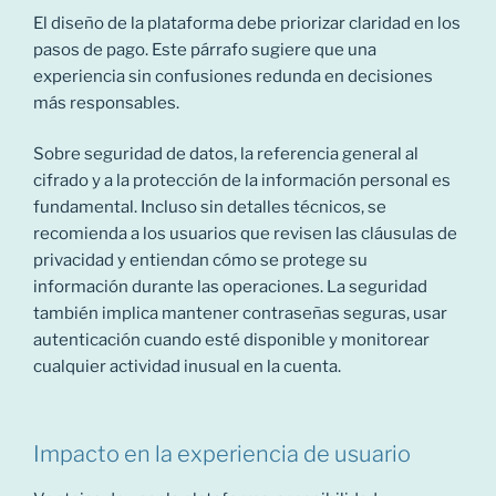
El diseño de la plataforma debe priorizar claridad en los
pasos de pago. Este párrafo sugiere que una
experiencia sin confusiones redunda en decisiones
más responsables.
Sobre seguridad de datos, la referencia general al
cifrado y a la protección de la información personal es
fundamental. Incluso sin detalles técnicos, se
recomienda a los usuarios que revisen las cláusulas de
privacidad y entiendan cómo se protege su
información durante las operaciones. La seguridad
también implica mantener contraseñas seguras, usar
autenticación cuando esté disponible y monitorear
cualquier actividad inusual en la cuenta.
Impacto en la experiencia de usuario