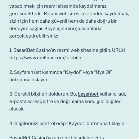
yapabilmek için resmi sitesinde kaydolmanız
gerekmektedir. Resmi web sitesi üzerinden kaydolmak,
sizin için hem daha güvenli hem de daha doğru bir
deneyim sağlar. Kayıt işlemini şu adımlarla
gerçekleştirebilirsiniz:
1. BasariBet Casino’ın resmi web sitesine gidin. URL’si
https://www.nmknhr.com/ olabilir.
2. Sayfanın üst kısmında “Kaydol” veya “Üye Ol”
butonuna tıklayın.
3. Gerekli bilgileri doldurun. Bu,
başarıbet
kullanıcı adı,
e-posta adresi, şifre ve doğrulama kodu gibi bilgiler
olacak.
4. Bilgilerinizi kontrol edip “Kaydol” butonuna tıklayın.
BasariBet Casino’ya güvenli bir şekilde giriş