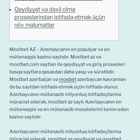
Qeydiyyat və daxil olma
proseslərindən istifadə etmək üçün
növ məlumatlar
Mostbet AZ – Azerbaycanın en populyar və en
mütənəqqis kazino saytıdır. Mostbet.az və
mostbet.com saytları ilə qeydiyyat və giriş prosesleri
basqa saytlara qasasdan daha yaxşı və sürətlidir.
Mostbet azerbaijan və
mosbet
azerbaycan kavramları
da bu saytdan istifadə etmək üçün istifadə olunur.
Azerbaycanın mütənasib milyonluq istifadəçilərinə
müraciət edərək, mostbet az saytı Azerbaycanın en
mütənəqqis və en mütənasib məsələlərini təmin edən
kazino saytıdır.
Azerbaycanın mütənasib milyonluq istifadəçilərinə
müraciət edərək, mostbet az qeydiyyat və mostbet