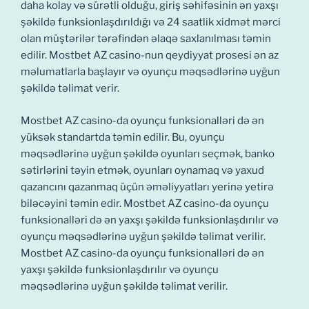
daha kolay və sürətli olduğu, giriş səhifəsinin ən yaxşı
şəkildə funksionlaşdırıldığı və 24 saatlik xidmət mərci
olan müştərilər tərəfindən əlaqə saxlanılması təmin
edilir. Mostbet AZ casino-nun qeydiyyat prosesi ən az
məlumatlarla başlayır və oyunçu məqsədlərinə uyğun
şəkildə təlimat verir.
Mostbet AZ casino-da oyunçu funksionalləri də ən
yüksək standartda təmin edilir. Bu, oyunçu
məqsədlərinə uyğun şəkildə oyunları seçmək, banko
sətirlərini təyin etmək, oyunları oynamaq və yaxud
qazancını qazanmaq üçün əməliyyatları yerinə yetirə
biləcəyini təmin edir. Mostbet AZ casino-da oyunçu
funksionalləri də ən yaxşı şəkildə funksionlaşdırılır və
oyunçu məqsədlərinə uyğun şəkildə təlimat verilir.
Mostbet AZ casino-da oyunçu funksionalləri də ən
yaxşı şəkildə funksionlaşdırılır və oyunçu
məqsədlərinə uyğun şəkildə təlimat verilir.