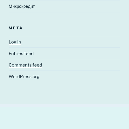
Микрокредит
META
Log in
Entries feed
Comments feed
WordPress.org