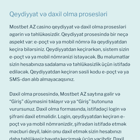
Qeydiyyat və daxil olma prosesləri
Mostbet AZ casino qeydiyyat və daxil olma prosesləri
əgərin və təhlükəsizdir. Qeydiyyat prosesində bir neçə
aspekt var: e-poçt və ya mobil nömrə ilə qeydiyyatdan
keçirə bilərsiniz. Qeydiyyatdan keçirərkən, sistem sizin
e-poçt və ya mobil nömrənizi istəyəcək. Bu məlumatlar
sizin hesabınıza sadalama və təhlükəsizlik üçün istifadə
ediləcək. Qeydiyyatdan keçirən səsli kodu e-poçt və ya
SMS-dən alıb almayacaqsınız.
Daxil olma prosesində, Mostbet AZ saytına gəlir və
“Giriş” düyməsini tıklayır və ya “Giriş” butonuna
vurursunuz. Daxil olma formasında, istifadəçi login və
şifrəni daxil etməlidir. Login, qeydiyyatdan keçirən e-
poçt və ya mobil nömrənizdir, şifrədən istifadə etmək
məcburi deyil, lakin onu daxil etmək sizin hesabınızı
daha təhlükəsiz həyata keçirmək üçün vacibdir. Daxil