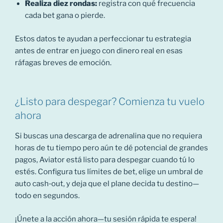
Realiza diez rondas:
registra con qué frecuencia
cada bet gana o pierde.
Estos datos te ayudan a perfeccionar tu estrategia
antes de entrar en juego con dinero real en esas
ráfagas breves de emoción.
¿Listo para despegar? Comienza tu vuelo
ahora
Si buscas una descarga de adrenalina que no requiera
horas de tu tiempo pero aún te dé potencial de grandes
pagos, Aviator está listo para despegar cuando tú lo
estés. Configura tus límites de bet, elige un umbral de
auto cash‑out, y deja que el plane decida tu destino—
todo en segundos.
¡Únete a la acción ahora—tu sesión rápida te espera!