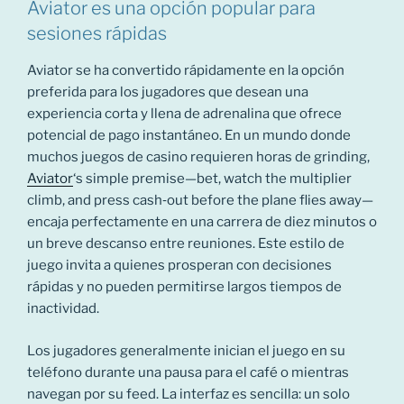
Aviator es una opción popular para
sesiones rápidas
Aviator se ha convertido rápidamente en la opción
preferida para los jugadores que desean una
experiencia corta y llena de adrenalina que ofrece
potencial de pago instantáneo. En un mundo donde
muchos juegos de casino requieren horas de grinding,
Aviator
‘s simple premise—bet, watch the multiplier
climb, and press cash‑out before the plane flies away—
encaja perfectamente en una carrera de diez minutos o
un breve descanso entre reuniones. Este estilo de
juego invita a quienes prosperan con decisiones
rápidas y no pueden permitirse largos tiempos de
inactividad.
Los jugadores generalmente inician el juego en su
teléfono durante una pausa para el café o mientras
navegan por su feed. La interfaz es sencilla: un solo