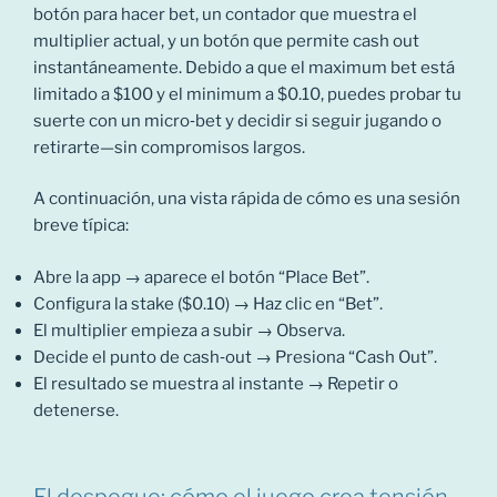
botón para hacer bet, un contador que muestra el
multiplier actual, y un botón que permite cash out
instantáneamente. Debido a que el maximum bet está
limitado a $100 y el minimum a $0.10, puedes probar tu
suerte con un micro‑bet y decidir si seguir jugando o
retirarte—sin compromisos largos.
A continuación, una vista rápida de cómo es una sesión
breve típica:
Abre la app → aparece el botón “Place Bet”.
Configura la stake ($0.10) → Haz clic en “Bet”.
El multiplier empieza a subir → Observa.
Decide el punto de cash‑out → Presiona “Cash Out”.
El resultado se muestra al instante → Repetir o
detenerse.