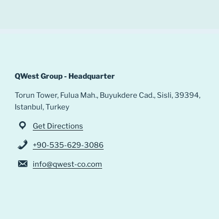
QWest Group - Headquarter
Torun Tower, Fulua Mah., Buyukdere Cad., Sisli, 39394,
Istanbul, Turkey
Get Directions
+90-535-629-3086
info@qwest-co.com