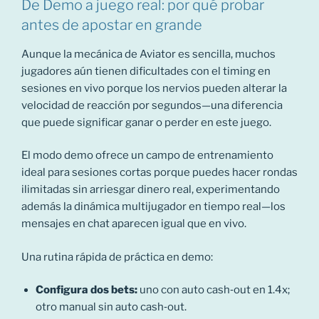
De Demo a juego real: por qué probar
antes de apostar en grande
Aunque la mecánica de Aviator es sencilla, muchos
jugadores aún tienen dificultades con el timing en
sesiones en vivo porque los nervios pueden alterar la
velocidad de reacción por segundos—una diferencia
que puede significar ganar o perder en este juego.
El modo demo ofrece un campo de entrenamiento
ideal para sesiones cortas porque puedes hacer rondas
ilimitadas sin arriesgar dinero real, experimentando
además la dinámica multijugador en tiempo real—los
mensajes en chat aparecen igual que en vivo.
Una rutina rápida de práctica en demo:
Configura dos bets:
uno con auto cash‑out en 1.4x;
otro manual sin auto cash‑out.