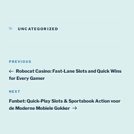
CATEGORIES
UNCATEGORIZED
Post
Previous
PREVIOUS
navigation
Post
Robocat Casino: Fast‑Lane Slots and Quick Wins
for Every Gamer
Next
NEXT
Post
Funbet: Quick‑Play Slots & Sportsbook Action voor
de Moderne Mobiele Gokker