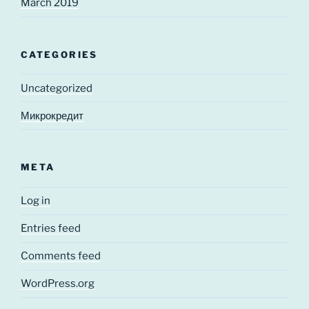
March 2019
CATEGORIES
Uncategorized
Микрокредит
META
Log in
Entries feed
Comments feed
WordPress.org